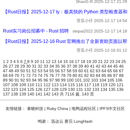
ShaoG-R
2025-12-17 21:29
【Rust日报】2025-12-17 ty：极其快的 Python 类型检查器和 L
苦瓜小仔
2025-12-17 14:54
Rust实习岗位招募中 - Rust 招聘
stepai2022
2025-12-17 14:18
【Rust日报】2025-12-16 Rust 官网推出了全新资助页面以帮助 
苦瓜小仔
2025-12-16 01:12
1
2
3
4
5
6
7
8
9
10
11
12
13
14
15
16
17
18
19
20
21
22
23
24
25
26
27
28
29
30
31
32
33
34
35
36
37
38
39
40
41
42
43
44
45
46
47
48
49
50
51
52
53
54
55
56
57
58
59
60
61
62
63
64
65
66
67
68
69
70
71
72
73
74
75
76
77
78
79
80
81
82
83
84
85
86
87
88
89
90
91
92
93
94
95
96
97
98
99
100
101
102
103
104
105
106
107
108
109
110
111
112
113
114
115
116
117
118
119
120
121
122
123
124
125
126
127
128
129
130
131
132
133
134
135
136
137
138
139
140
141
142
143
共 7116 篇, 143 页
友情链接：
泰晓科技
|
Ruby China
|
电鸭远程社区
|
IPFS中文社区
鸣谢：
迅达云
赛贝
LongHash