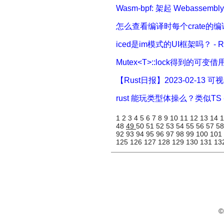
Wasm-bpf: 架起 Webasse
怎么查看编译时每个crate的编
iced是im模式的UI框架吗？ - R
Mutex<T>::lock得到的
【Rust日报】2023-02-13 
rust 能玩类型体操么？类似TS
1
2
3
4
5
6
7
8
9
10
11
12
13
14
48
49
50
51
52
53
54
55
56
57
5
92
93
94
95
96
97
98
99
100
101
125
126
127
128
129
130
131
13
©