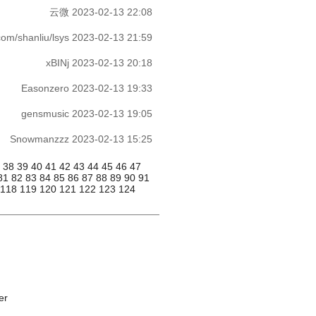
云微
2023-02-13 22:08
com/shanliu/lsys
2023-02-13 21:59
xBINj
2023-02-13 20:18
Easonzero
2023-02-13 19:33
gensmusic
2023-02-13 19:05
Snowmanzzz
2023-02-13 15:25
7
38
39
40
41
42
43
44
45
46
47
81
82
83
84
85
86
87
88
89
90
91
118
119
120
121
122
123
124
er