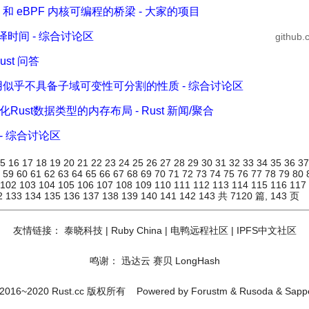
mbly 和 eBPF 内核可编程的桥梁 - 大家的项目
译时间 - 综合讨论区
github.
ust 问答
可变借用似乎不具备子域可变性可分割的性质 - 综合讨论区
可视化Rust数据类型的内存布局 - Rust 新闻/聚合
 - 综合讨论区
15
16
17
18
19
20
21
22
23
24
25
26
27
28
29
30
31
32
33
34
35
36
3
8
59
60
61
62
63
64
65
66
67
68
69
70
71
72
73
74
75
76
77
78
79
80
102
103
104
105
106
107
108
109
110
111
112
113
114
115
116
117
2
133
134
135
136
137
138
139
140
141
142
143
共 7120 篇, 143 页
友情链接：
泰晓科技
|
Ruby China
|
电鸭远程社区
|
IPFS中文社区
鸣谢：
迅达云
赛贝
LongHash
2016~2020 Rust.cc 版权所有
Powered by
Forustm
&
Rusoda
&
Sapp