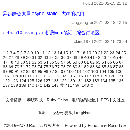
Folyd
2021-02-19 21:12
异步静态变量 async_static - 大家的项目
liangyongrui
2021-02-19 12:15
debian10 testing vim折腾ycm笔记 - 综合讨论区
xking1978
2021-02-18 23:34
1
2
3
4
5
6
7
8
9
10
11
12
13
14
15
16
17
18
19
20
21
22
23
24
25
26
27
28
29
30
31
32
33
34
35
36
37
38
39
40
41
42
43
44
45
46
47
48
49
50
51
52
53
54
55
56
57
58
59
60
61
62
63
64
65
66
67
68
69
70
71
72
73
74
75
76
77
78
79
80
81
82
83
84
85
86
87
88
89
90
91
92
93
94
95
96
97
98
99
100
101
102
103
104
105
106
107
108
109
110
111
112
113
114
115
116
117
118
119
120
121
122
123
124
125
126
127
128
129
130
131
132
133
134
135
136
137
138
139
140
141
142
143
共 7117 篇, 143 页
友情链接：
泰晓科技
|
Ruby China
|
电鸭远程社区
|
IPFS中文社区
鸣谢：
迅达云
赛贝
LongHash
©2016~2020 Rust.cc 版权所有
Powered by
Forustm
&
Rusoda
&