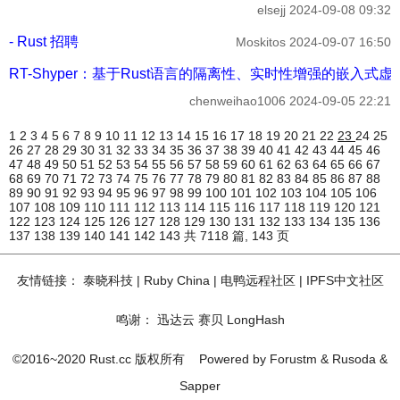
elsejj
2024-09-08 09:32
- Rust 招聘
Moskitos
2024-09-07 16:50
RT-Shyper：基于Rust语言的隔离性、实时性增强的嵌入式
chenweihao1006
2024-09-05 22:21
1
2
3
4
5
6
7
8
9
10
11
12
13
14
15
16
17
18
19
20
21
22
23
24
25
26
27
28
29
30
31
32
33
34
35
36
37
38
39
40
41
42
43
44
45
46
47
48
49
50
51
52
53
54
55
56
57
58
59
60
61
62
63
64
65
66
67
68
69
70
71
72
73
74
75
76
77
78
79
80
81
82
83
84
85
86
87
88
89
90
91
92
93
94
95
96
97
98
99
100
101
102
103
104
105
106
107
108
109
110
111
112
113
114
115
116
117
118
119
120
121
122
123
124
125
126
127
128
129
130
131
132
133
134
135
136
137
138
139
140
141
142
143
共 7118 篇, 143 页
友情链接：
泰晓科技
|
Ruby China
|
电鸭远程社区
|
IPFS中文社区
鸣谢：
迅达云
赛贝
LongHash
©2016~2020 Rust.cc 版权所有
Powered by
Forustm
&
Rusoda
&
Sapper