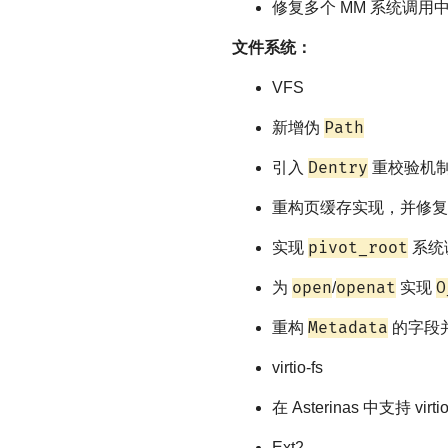
修复多个 MM 系统调
文件系统：
VFS
Path
新增伪
Dentry
引入
重校验机
重构页缓存实现，并修复
pivot_root
实现
系统
open
openat
O
为
/
实现
Metadata
重构
的字段并
virtio-fs
在 Asterinas 中支持 virtio
Ext2