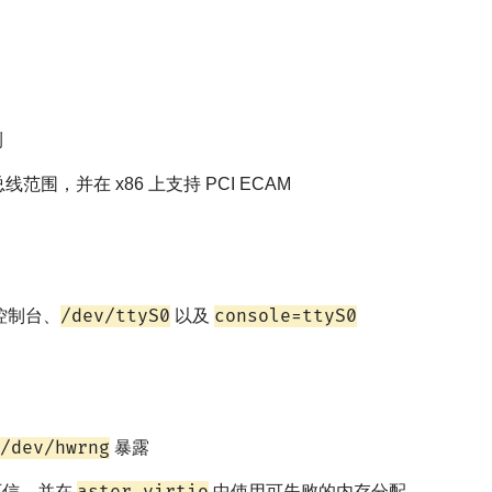
测
I 总线范围，并在 x86 上支持 PCI ECAM
/dev/ttyS0
console=ttyS0
 控制台、
以及
/dev/hwrng
暴露
可信，并在
中使用可失败的内存分配