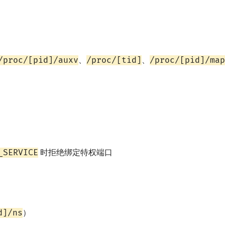
/proc/[pid]/auxv
/proc/[tid]
/proc/[pid]/map
、
、
_SERVICE
时拒绝绑定特权端口
d]/ns
）