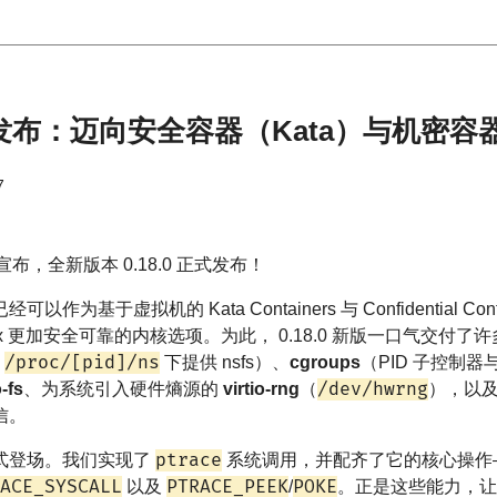
.18.0 发布：迈向安全容器（Kata）与机密
7
宣布，全新版本 0.18.0 正式发布！
基于虚拟机的 Kata Containers 与 Confidential Con
x 更加安全可靠的内核选项。为此， 0.18.0 新版一口气交付了
/proc/[pid]/ns
在
下提供 nsfs）、
cgroups
（PID 子控制器
/dev/hwrng
o-fs
、为系统引入硬件熵源的
virtio-rng
（
），以
信。
ptrace
式登场。我们实现了
系统调用，并配齐了它的核心操作
ACE_SYSCALL
PTRACE_PEEK
POKE
以及
/
。正是这些能力，