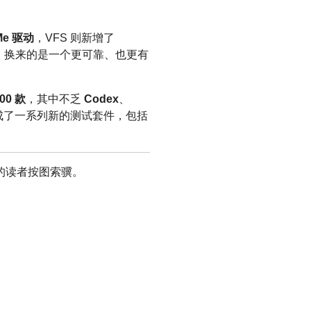
Me 驱动
，VFS 则新增了
，换来的是一个更可靠、也更有
0 款
，其中不乏
Codex
、
成了一系列新的测试套件，包括
的读者按图索骥。