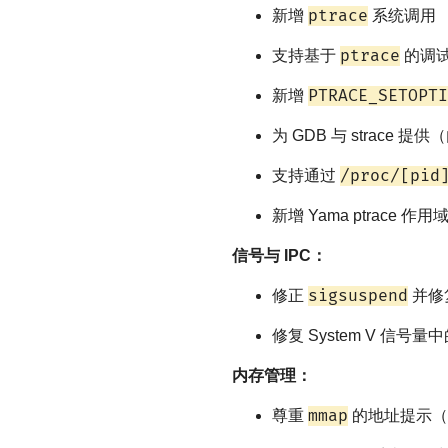
ptrace
新增
系统调用
ptrace
支持基于
的调
PTRACE_SETOPTI
新增
为 GDB 与 strace
/proc/[pid
支持通过
新增 Yama ptrace 作用
信号与 IPC：
sigsuspend
修正
并修
修复 System V 信号量中
内存管理：
mmap
尊重
的地址提示（add