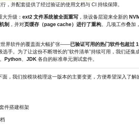
s 上运行，并配套提供了经过验证的使用文档与 CI 持续保障。
重大升级：
ext2 文件系统被全面重写
，块设备层迎来全新的
NV
）机制
，并对
页缓存（page cache）进行了重构
。几项工作叠加
S 对真实世界软件的覆盖面大幅扩张——
已验证可用的热门软件包超过 10
级选手。为了让这份不断增长的"软件清单"持续可用，我们还集
、
Python
、
JDK
各自的标准单元测试套件。
下面，我们按模块梳理这一版本的主要变更，方便希望深入了解
S 测试套件搭建框架
档