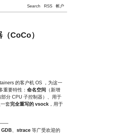
Search
RSS
帐户
容器（CoCo）
tainers 的客户机 OS ，为这一
许多重要特性：
命名空间
（新增
与部分 CPU 子控制器）、用于
及一套
完全重写的 vsock
，用于
——
让
GDB
、
strace
等广受欢迎的