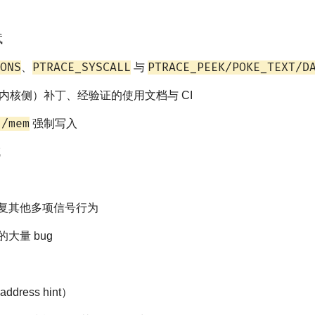
试
ONS
PTRACE_SYSCALL
PTRACE_PEEK/POKE_TEXT/D
、
与
 提供（内核侧）补丁、经验证的使用文档与 CI
]/mem
强制写入
域
复其他多项信号行为
的大量 bug
ress hint）