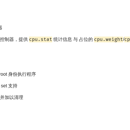
器
cpu.stat
cpu.weight
cp
U 子控制器，提供
统计信息 与 占位的
/
以 root 身份执行程序
g set 支持
并加以清理