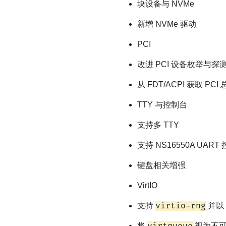
块设备与 NVMe
新增 NVMe 驱动
PCI
改进 PCI 设备枚举与探
从 FDT/ACPI 获取 PC
TTY 与控制台
支持多 TTY
支持 NS16550A UART
键盘相关增强
VirtIO
virtio-rng
支持
并以
将
视为不