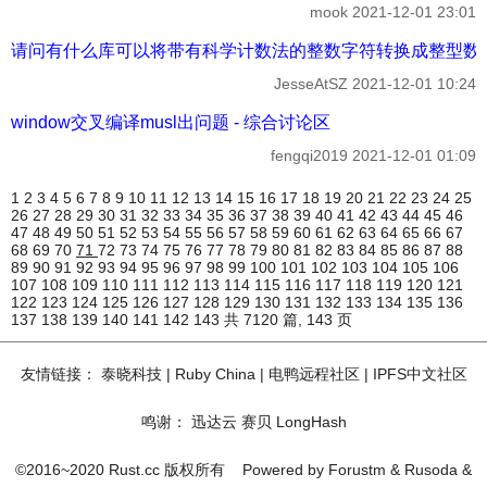
mook
2021-12-01 23:01
请问有什么库可以将带有科学计数法的整数字符转换成整型数值吗？ 
JesseAtSZ
2021-12-01 10:24
window交叉编译musl出问题 - 综合讨论区
fengqi2019
2021-12-01 01:09
1
2
3
4
5
6
7
8
9
10
11
12
13
14
15
16
17
18
19
20
21
22
23
24
25
26
27
28
29
30
31
32
33
34
35
36
37
38
39
40
41
42
43
44
45
46
47
48
49
50
51
52
53
54
55
56
57
58
59
60
61
62
63
64
65
66
67
68
69
70
71
72
73
74
75
76
77
78
79
80
81
82
83
84
85
86
87
88
89
90
91
92
93
94
95
96
97
98
99
100
101
102
103
104
105
106
107
108
109
110
111
112
113
114
115
116
117
118
119
120
121
122
123
124
125
126
127
128
129
130
131
132
133
134
135
136
137
138
139
140
141
142
143
共 7120 篇, 143 页
友情链接：
泰晓科技
|
Ruby China
|
电鸭远程社区
|
IPFS中文社区
鸣谢：
迅达云
赛贝
LongHash
©2016~2020 Rust.cc 版权所有
Powered by
Forustm
&
Rusoda
&