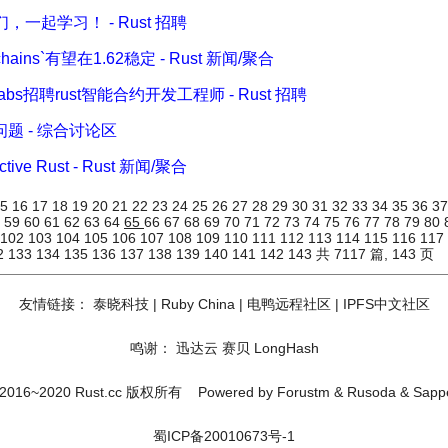
一起学习！ - Rust 招聘
 chains`有望在1.62稳定 - Rust 新闻/聚合
Labs招聘rust智能合约开发工程师 - Rust 招聘
n的问题 - 综合讨论区
tive Rust - Rust 新闻/聚合
15
16
17
18
19
20
21
22
23
24
25
26
27
28
29
30
31
32
33
34
35
36
3
8
59
60
61
62
63
64
65
66
67
68
69
70
71
72
73
74
75
76
77
78
79
80
102
103
104
105
106
107
108
109
110
111
112
113
114
115
116
117
2
133
134
135
136
137
138
139
140
141
142
143
共 7117 篇, 143 页
友情链接：
泰晓科技
|
Ruby China
|
电鸭远程社区
|
IPFS中文社区
鸣谢：
迅达云
赛贝
LongHash
2016~2020 Rust.cc 版权所有
Powered by
Forustm
&
Rusoda
&
Sapp
蜀ICP备20010673号-1