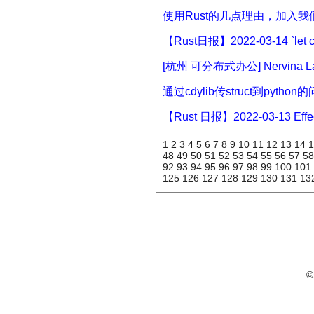
使用Rust的几点理由，加入我们，
【Rust日报】2022-03-14 `let
[杭州 可分布式办公] Nervina 
通过cdylib传struct到pytho
【Rust 日报】2022-03-13 Effec
1
2
3
4
5
6
7
8
9
10
11
12
13
14
48
49
50
51
52
53
54
55
56
57
5
92
93
94
95
96
97
98
99
100
101
125
126
127
128
129
130
131
13
©