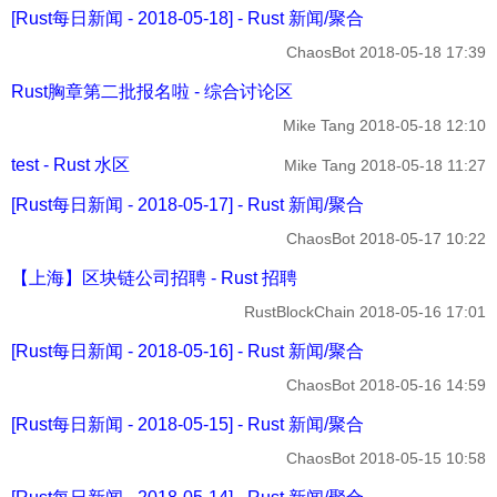
[Rust每日新闻 - 2018-05-18] - Rust 新闻/聚合
ChaosBot
2018-05-18 17:39
Rust胸章第二批报名啦 - 综合讨论区
Mike Tang
2018-05-18 12:10
test - Rust 水区
Mike Tang
2018-05-18 11:27
[Rust每日新闻 - 2018-05-17] - Rust 新闻/聚合
ChaosBot
2018-05-17 10:22
【上海】区块链公司招聘 - Rust 招聘
RustBlockChain
2018-05-16 17:01
[Rust每日新闻 - 2018-05-16] - Rust 新闻/聚合
ChaosBot
2018-05-16 14:59
[Rust每日新闻 - 2018-05-15] - Rust 新闻/聚合
ChaosBot
2018-05-15 10:58