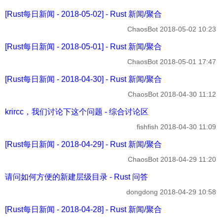
[Rust每日新闻 - 2018-05-02] - Rust 新闻/聚合
ChaosBot
2018-05-02 10:23
[Rust每日新闻 - 2018-05-01] - Rust 新闻/聚合
ChaosBot
2018-05-01 17:47
[Rust每日新闻 - 2018-04-30] - Rust 新闻/聚合
ChaosBot
2018-04-30 11:12
krircc，我们讨论下这个问题 - 综合讨论区
fishfish
2018-04-30 11:09
[Rust每日新闻 - 2018-04-29] - Rust 新闻/聚合
ChaosBot
2018-04-29 11:20
请问如何方便的新建层级目录 - Rust 问答
dongdong
2018-04-29 10:58
[Rust每日新闻 - 2018-04-28] - Rust 新闻/聚合