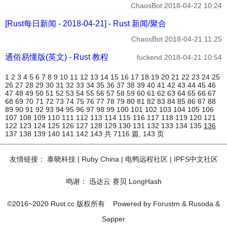
ChaosBot
2018-04-22 10:24
[Rust每日新闻 - 2018-04-21] - Rust 新闻/聚合
ChaosBot
2018-04-21 11:25
通俗易懂版(英文) - Rust 教程
fuckend
2018-04-21 10:54
1
2
3
4
5
6
7
8
9
10
11
12
13
14
15
16
17
18
19
20
21
22
23
24
25
26
27
28
29
30
31
32
33
34
35
36
37
38
39
40
41
42
43
44
45
46
47
48
49
50
51
52
53
54
55
56
57
58
59
60
61
62
63
64
65
66
67
68
69
70
71
72
73
74
75
76
77
78
79
80
81
82
83
84
85
86
87
88
89
90
91
92
93
94
95
96
97
98
99
100
101
102
103
104
105
106
107
108
109
110
111
112
113
114
115
116
117
118
119
120
121
122
123
124
125
126
127
128
129
130
131
132
133
134
135
136
137
138
139
140
141
142
143
共 7116 篇, 143 页
友情链接：
泰晓科技
|
Ruby China
|
电鸭远程社区
|
IPFS中文社区
鸣谢：
迅达云
赛贝
LongHash
©2016~2020 Rust.cc 版权所有
Powered by
Forustm
&
Rusoda
&
Sapper