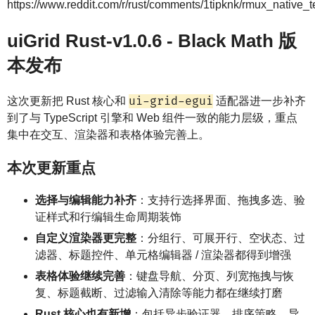
https://www.reddit.com/r/rust/comments/1tipknk/rmux_native_t
uiGrid Rust-v1.0.6 - Black Math 版
本发布
ui-grid-egui
这次更新把 Rust 核心和
适配器进一步补齐
到了与 TypeScript 引擎和 Web 组件一致的能力层级，重点
集中在交互、渲染器和表格体验完善上。
本次更新重点
选择与编辑能力补齐
：支持行选择界面、拖拽多选、验
证样式和行编辑生命周期装饰
自定义渲染器更完整
：分组行、可展开行、空状态、过
滤器、标题控件、单元格编辑器 / 渲染器都得到增强
表格体验继续完善
：键盘导航、分页、列宽拖拽与恢
复、标题截断、过滤输入清除等能力都在继续打磨
Rust 核心也有新增
：包括异步验证器、排序策略、导