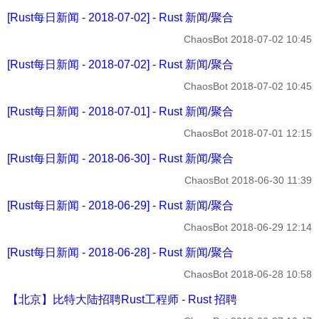
[Rust每日新闻 - 2018-07-02] - Rust 新闻/聚合
ChaosBot
2018-07-02 10:45
[Rust每日新闻 - 2018-07-02] - Rust 新闻/聚合
ChaosBot
2018-07-02 10:45
[Rust每日新闻 - 2018-07-01] - Rust 新闻/聚合
ChaosBot
2018-07-01 12:15
[Rust每日新闻 - 2018-06-30] - Rust 新闻/聚合
ChaosBot
2018-06-30 11:39
[Rust每日新闻 - 2018-06-29] - Rust 新闻/聚合
ChaosBot
2018-06-29 12:14
[Rust每日新闻 - 2018-06-28] - Rust 新闻/聚合
ChaosBot
2018-06-28 10:58
【北京】比特大陆招聘Rust工程师 - Rust 招聘