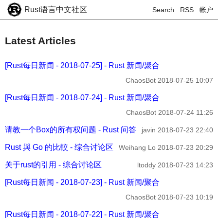
Rust语言中文社区
Search
RSS
帐户
Latest Articles
[Rust每日新闻 - 2018-07-25] - Rust 新闻/聚合
ChaosBot
2018-07-25 10:07
[Rust每日新闻 - 2018-07-24] - Rust 新闻/聚合
ChaosBot
2018-07-24 11:26
请教一个Box的所有权问题 - Rust 问答
javin
2018-07-23 22:40
Rust 與 Go 的比較 - 综合讨论区
Weihang Lo
2018-07-23 20:29
关于rust的引用 - 综合讨论区
ltoddy
2018-07-23 14:23
[Rust每日新闻 - 2018-07-23] - Rust 新闻/聚合
ChaosBot
2018-07-23 10:19
[Rust每日新闻 - 2018-07-22] - Rust 新闻/聚合