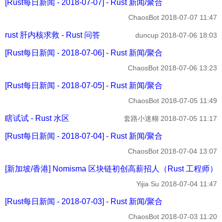
[Rust每日新闻 - 2018-07-07] - Rust 新闻/聚合
ChaosBot
2018-07-07 11:47
rust 肝内核求救 - Rust 问答
duncup
2018-07-06 18:03
[Rust每日新闻 - 2018-07-06] - Rust 新闻/聚合
ChaosBot
2018-07-06 13:23
[Rust每日新闻 - 2018-07-05] - Rust 新闻/聚合
ChaosBot
2018-07-05 11:49
瞎试试 - Rust 水区
套路小迷糊
2018-07-05 11:17
[Rust每日新闻 - 2018-07-04] - Rust 新闻/聚合
ChaosBot
2018-07-04 13:07
[新加坡/香港] Nomisma 区块链初创高薪招人（Rust 工程师），可 
Yijia Su
2018-07-04 11:47
[Rust每日新闻 - 2018-07-03] - Rust 新闻/聚合
ChaosBot
2018-07-03 11:20