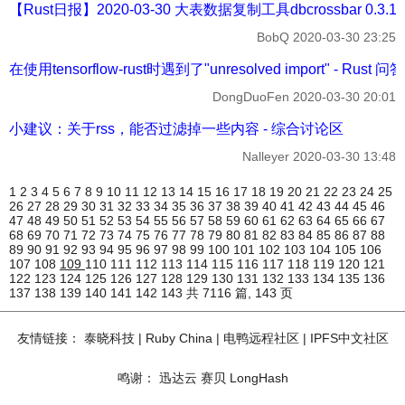
【Rust日报】2020-03-30 大表数据复制工具dbcrossbar 0.
BobQ
2020-03-30 23:25
在使用tensorflow-rust时遇到了"unresolved import" - Rust 问答
DongDuoFen
2020-03-30 20:01
小建议：关于rss，能否过滤掉一些内容 - 综合讨论区
Nalleyer
2020-03-30 13:48
1
2
3
4
5
6
7
8
9
10
11
12
13
14
15
16
17
18
19
20
21
22
23
24
25
26
27
28
29
30
31
32
33
34
35
36
37
38
39
40
41
42
43
44
45
46
47
48
49
50
51
52
53
54
55
56
57
58
59
60
61
62
63
64
65
66
67
68
69
70
71
72
73
74
75
76
77
78
79
80
81
82
83
84
85
86
87
88
89
90
91
92
93
94
95
96
97
98
99
100
101
102
103
104
105
106
107
108
109
110
111
112
113
114
115
116
117
118
119
120
121
122
123
124
125
126
127
128
129
130
131
132
133
134
135
136
137
138
139
140
141
142
143
共 7116 篇, 143 页
友情链接：
泰晓科技
|
Ruby China
|
电鸭远程社区
|
IPFS中文社区
鸣谢：
迅达云
赛贝
LongHash