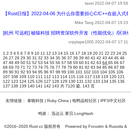
tavel
2022-04-07 19:58
【Rust日报】2022-04-06 为什么你需要担心C/C++在嵌入式领域
Mike Tang
2022-04-07 19:23
[杭州 可远程] 秘猿科技 招聘资深软件开发（性能优化）/区块链开发/全
crpytape1005
2022-04-07 17:11
1
2
3
4
5
6
7
8
9
10
11
12
13
14
15
16
17
18
19
20
21
22
23
24
25
26
27
28
29
30
31
32
33
34
35
36
37
38
39
40
41
42
43
44
45
46
47
48
49
50
51
52
53
54
55
56
57
58
59
60
61
62
63
64
65
66
67
68
69
70
71
72
73
74
75
76
77
78
79
80
81
82
83
84
85
86
87
88
89
90
91
92
93
94
95
96
97
98
99
100
101
102
103
104
105
106
107
108
109
110
111
112
113
114
115
116
117
118
119
120
121
122
123
124
125
126
127
128
129
130
131
132
133
134
135
136
137
138
139
140
141
142
143
共 7120 篇, 143 页
友情链接：
泰晓科技
|
Ruby China
|
电鸭远程社区
|
IPFS中文社区
鸣谢：
迅达云
赛贝
LongHash
©2016~2020 Rust.cc 版权所有
Powered by
Forustm
&
Rusoda
&