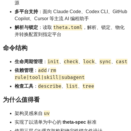
源
多平台支持
：面向 Claude Code、Codex CLI、GitHub
Copilot、Cursor 等主流 AI 编程助手
theta.toml
解析与锁定
：读取
，解析、锁定、物化
并转换配置到指定平台
命令结构
init
check
lock
sync
cast
生命周期管理
：
、
、
、
、
add
rm
依赖管理
：
/
rule|tool|skill|subagent
describe
list
tree
检查工具
：
、
、
为什么值得看
uv
架构灵感来自
实现了以清单为中心的
theta-spec
标准
使用三层 Git 缓存架构和确定性锁文件设计