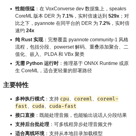
性能很猛
：在 VoxConverse dev 数据集上，speakrs
CoreML 版本 DER 为
7.1%
，实时倍速达到
529x
；对
比之下，pyannote 在同平台的 DER 为
7.2%
，实时倍
速约
24x
纯 Rust 实现
：完整覆盖 pyannote community-1 风格
流程，包括分段、powerset 解码、重叠添加聚合、二
值化、嵌入、PLDA 和 VBx 聚类
无需 Python 运行时
：推理基于 ONNX Runtime 或原
生 CoreML，适合更轻量的部署路径
主要特性
cpu
coreml
coreml-
多种执行模式
：支持
、
、
fast
cuda
cuda-fast
、
、
接口直接
：既能处理音频，也能输出说话人分段结果
支持后台批处理
：可多线程异步处理音频文件
适合离线环境
：支持从本地目录加载模型