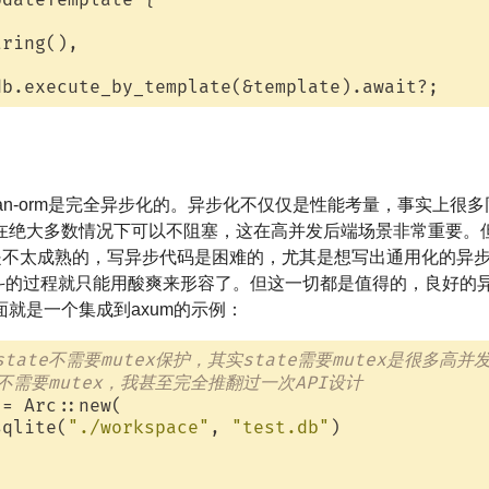
dateTemplate {

ring(),

aitan-orm是完全异步化的。异步化不仅仅是性能考量，事实上
在绝大多数情况下可以不阻塞，这在高并发后端场景非常重要。
实是不太成熟的，写异步代码是困难的，尤其是想写出通用化的异
，和编译器搏斗的过程就只能用酸爽来形容了。但这一切都是值得的，良好
就是一个集成到axum的示例：
state不需要mutex保护，其实state需要mutex是很多高
te不需要mutex，我甚至完全推翻过一次API设计
= Arc::new(

sqlite(
"./workspace"
, 
"test.db"
)
