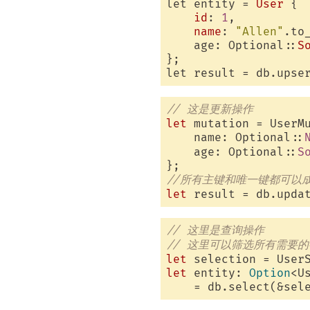
let entity = 
User
 {

id
: 
1
,

name
: 
"Allen"
.to_
    age: Optional::
S
};

// 这是更新操作
let
 mutation = UserMu
    name: Optional::
    age: Optional::
S
//所有主键和唯一键都可以成
let
 result = db.upda
// 这里是查询操作
// 这里可以筛选所有需要的
let
let
 entity: 
Option
<U
    = db.select(&sel