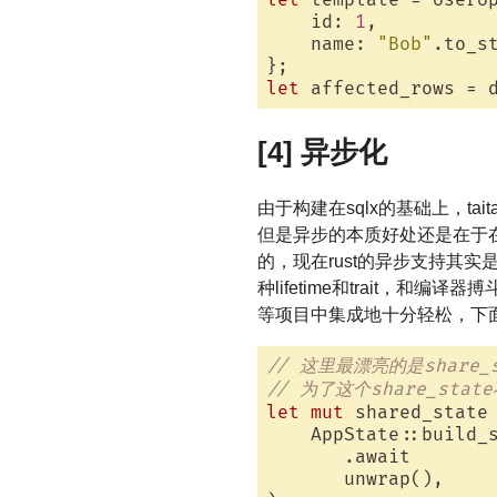
let
 template = UserUp
    id: 
1
,

    name: 
"Bob"
.to_st
let
[4] 异步化
由于构建在sqlx的基础上，t
但是异步的本质好处还是在于
的，现在rust的异步支持其
种lifetime和trait
等项目中集成地十分轻松，下面
// 这里最漂亮的是share_
// 为了这个share_sta
let
mut
 shared_state 
    AppState::build_
       .await

       unwrap(),
