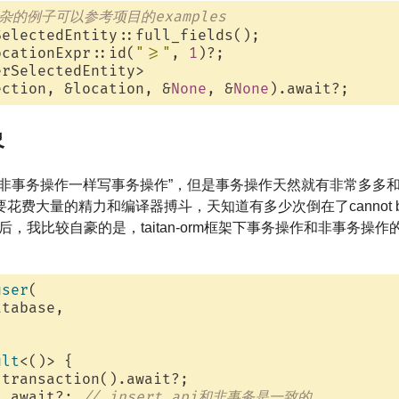
杂的例子可以参考项目的examples
ocationExpr::id(
">="
, 
1
erSelectedEntity> 

ection, &location, &
None
, &
None
象
写非事务操作一样写事务操作”，但是事务操作天然就有非常多多
费大量的精力和编译器搏斗，天知道有多少次倒在了cannot bo
me。吐完苦水后，我比较自豪的是，taitan-orm框架下事务操作和非事
user
(

tabase,

ult
<()> {

transaction().await?;

).await?; 
// insert api和非事务是一致的