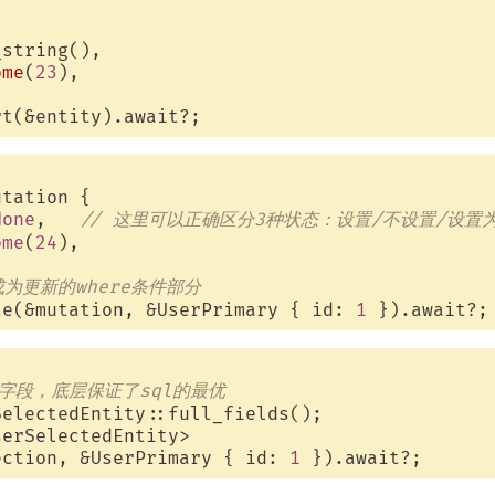
string(),

ome
(
23
),

tation {

None
,   
// 这里可以正确区分3种状态：设置/不设置/设置为
ome
(
24
),

为更新的where条件部分
te(&mutation, &UserPrimary { id: 
1
字段，底层保证了sql的最优
serSelectedEntity> 

ection, &UserPrimary { id: 
1