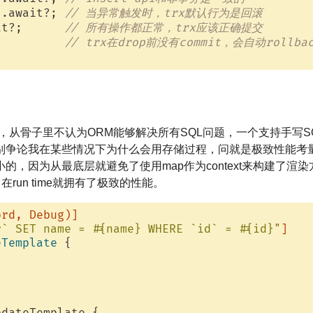
).await?; 
// 当异常触发时，trx默认行为是回滚
it?;      
// 所有操作都正常，trx应该正确提交
          
// trx在drop前没有commit，会自动rollba
党，从骨子里不认为ORM能够解决所有SQL问题，一个支持手写
别争论我在某些情况下为什么会用存储过程，问就是极致性能考
的，因为从最底层就避免了使用map作为context来构建了渲
的，在run time就拥有了极致的性能。
ord, Debug)]
r` SET name = #{name} WHERE `id` = #{id}"
]
eTemplate
 {
