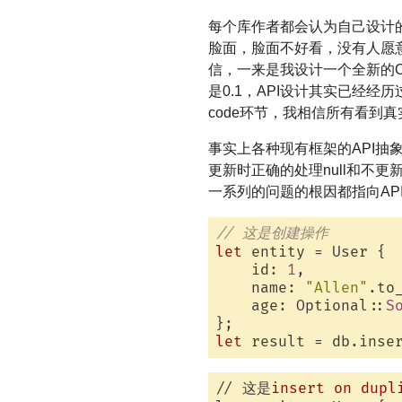
每个库作者都会认为自己设计的
脸面，脸面不好看，没有人愿
信，一来是我设计一个全新的O
是0.1，API设计其实已经经
code环节，我相信所有看到
事实上各种现有框架的API抽象都有
更新时正确的处理null和不更新
一系列的问题的根因都指向API
// 这是创建操作
let
 entity = User {

    id: 
1
,

    name: 
"Allen"
.to_
    age: Optional::
S
let
// 这是
insert
on
dupl