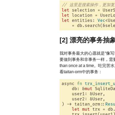
// 这里是搜索操作，更加复
let
let
 location = UserL
let
 entities: 
Vec
<Us
    = db.search(&sel
[2] 漂亮的事务抽
我对事务最大的心愿就是“像
要做到事务和非事务一样，需要花
than once at a ti
看taitan-orm中的事务：
async 
fn
trx_insert_
    db: &
mut
 SqliteDa
    user1: &User,

    user2: &User,

) -> taitan_orm::
Res
let
mut
 trx = db.
    trx.insert(user1