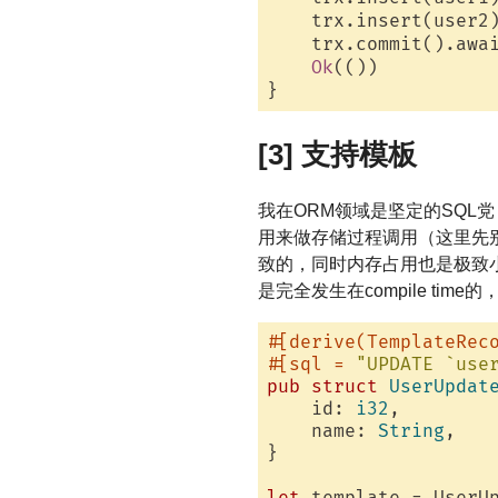
    trx.insert(user2
    trx.commit().awa
Ok
(())          
[3] 支持模板
我在ORM领域是坚定的SQL
用来做存储过程调用（这里先
致的，同时内存占用也是极致小
是完全发生在compile time
#[derive(TemplateRec
#[sql = 
"UPDATE `use
pub
struct
UserUpdat
    id: 
i32
,

    name: 
String
,

}
