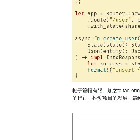
);

let
 app = Router::new
    .route(
"/user"
, 
    .with_state(share
async 
fn
create_user
(
    State(state): Sta
    Json(entity): Jso
) -> 
impl
 IntoRespons
let
 success = sta
format!
(
"insert 
帖子篇幅有限，加之taita
的指正，推动项目的发展，最终让