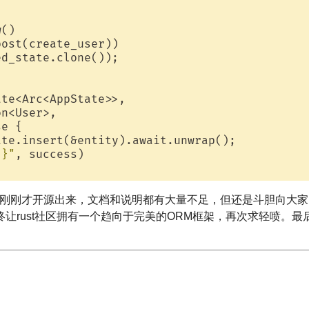
()

post(create_user))

d_state.clone());



te<Arc<AppState>>,

n<User>,

e {

te.insert(&entity).await.unwrap();

{}"
, success)

n-orm刚刚才开源出来，文档和说明都有大量不足，但还是斗胆向
rust社区拥有一个趋向于完美的ORM框架，再次求轻喷。最后说明