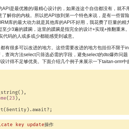
API是最优雅的/最精心设计的，如果连这个自信都没有，就不用
意了解你的内核。所以把API放到第一个特色来说，是有一些冒
RM库的最大动力就是其他库的API不好用，我花费了巨量的精力
历过至少3遍的蹂躏，这里的蹂躏是指完全的设计+实现+推翻重来。二来
真实代码的人或多或少都能感受到诚意。
很多可以改进的地方。这些需要改进的地方包括但不限于insert on 
，查询方法select只筛选必需的字段，避免select的dto爆
设计得不足够优美。下面介绍几个例子来展示一下taitan-orm中的
string(),

ome
(
23
),

icate
key
update
操作
