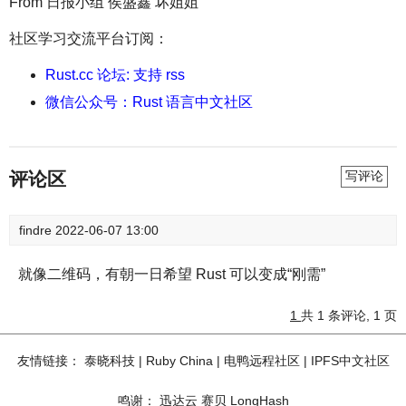
From 日报小组 侯盛鑫 坏姐姐
社区学习交流平台订阅：
Rust.cc 论坛: 支持 rss
微信公众号：Rust 语言中文社区
评论区
写评论
findre
2022-06-07 13:00
就像二维码，有朝一日希望 Rust 可以变成“刚需”
1
共 1 条评论, 1 页
友情链接：
泰晓科技
|
Ruby China
|
电鸭远程社区
|
IPFS中文社区
鸣谢：
迅达云
赛贝
LongHash