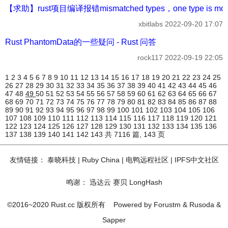
【求助】rust项目编译报错mismatched types，one type is more ge
xbitlabs
2022-09-20 17:07
Rust PhantomData的一些疑问 - Rust 问答
rock117
2022-09-19 22:05
1
2
3
4
5
6
7
8
9
10
11
12
13
14
15
16
17
18
19
20
21
22
23
24
25
26
27
28
29
30
31
32
33
34
35
36
37
38
39
40
41
42
43
44
45
46
47
48
49
50
51
52
53
54
55
56
57
58
59
60
61
62
63
64
65
66
67
68
69
70
71
72
73
74
75
76
77
78
79
80
81
82
83
84
85
86
87
88
89
90
91
92
93
94
95
96
97
98
99
100
101
102
103
104
105
106
107
108
109
110
111
112
113
114
115
116
117
118
119
120
121
122
123
124
125
126
127
128
129
130
131
132
133
134
135
136
137
138
139
140
141
142
143
共 7116 篇, 143 页
友情链接：
泰晓科技
|
Ruby China
|
电鸭远程社区
|
IPFS中文社区
鸣谢：
迅达云
赛贝
LongHash
©2016~2020 Rust.cc 版权所有
Powered by
Forustm
&
Rusoda
&
Sapper