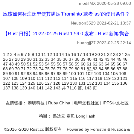
modifMX
2020-05-28 09:03
应该如何标注泛型使其满足`From/Into`或者`as`的使用条件？ - 
Neutron3529
2021-02-21 13:37
【Rust 日报】2022-02-25 Rust 1.59.0 发布 - Rust 新闻/聚合
huangjj27
2022-02-25 22:14
1
2
3
4
5
6
7
8
9
10
11
12
13
14
15
16
17
18
19
20
21
22
23
24
25
26
27
28
29
30
31
32
33
34
35
36
37
38
39
40
41
42
43
44
45
46
47
48
49
50
51
52
53
54
55
56
57
58
59
60
61
62
63
64
65
66
67
68
69
70
71
72
73
74
75
76
77
78
79
80
81
82
83
84
85
86
87
88
89
90
91
92
93
94
95
96
97
98
99
100
101
102
103
104
105
106
107
108
109
110
111
112
113
114
115
116
117
118
119
120
121
122
123
124
125
126
127
128
129
130
131
132
133
134
135
136
137
138
139
140
141
142
143
共 7116 篇, 143 页
友情链接：
泰晓科技
|
Ruby China
|
电鸭远程社区
|
IPFS中文社区
鸣谢：
迅达云
赛贝
LongHash
©2016~2020 Rust.cc 版权所有
Powered by
Forustm
&
Rusoda
&