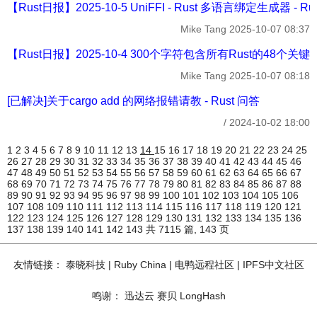
【Rust日报】2025-10-5 UniFFI - Rust 多语言绑定生成器 - R
Mike Tang
2025-10-07 08:37
【Rust日报】2025-10-4 300个字符包含所有Rust的48个关键字 
Mike Tang
2025-10-07 08:18
[已解决]关于cargo add 的网络报错请教 - Rust 问答
/
2024-10-02 18:00
1
2
3
4
5
6
7
8
9
10
11
12
13
14
15
16
17
18
19
20
21
22
23
24
25
26
27
28
29
30
31
32
33
34
35
36
37
38
39
40
41
42
43
44
45
46
47
48
49
50
51
52
53
54
55
56
57
58
59
60
61
62
63
64
65
66
67
68
69
70
71
72
73
74
75
76
77
78
79
80
81
82
83
84
85
86
87
88
89
90
91
92
93
94
95
96
97
98
99
100
101
102
103
104
105
106
107
108
109
110
111
112
113
114
115
116
117
118
119
120
121
122
123
124
125
126
127
128
129
130
131
132
133
134
135
136
137
138
139
140
141
142
143
共 7115 篇, 143 页
友情链接：
泰晓科技
|
Ruby China
|
电鸭远程社区
|
IPFS中文社区
鸣谢：
迅达云
赛贝
LongHash