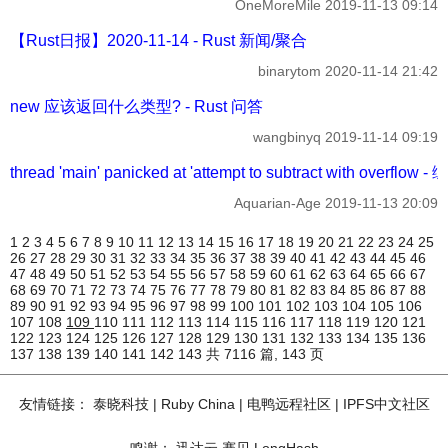
OneMoreMile
2019-11-13 09:14
【Rust日报】2020-11-14 - Rust 新闻/聚合
binarytom
2020-11-14 21:42
new 应该返回什么类型? - Rust 问答
wangbinyq
2019-11-14 09:19
thread 'main' panicked at 'attempt to subtract with overflo
Aquarian-Age
2019-11-13 20:09
1
2
3
4
5
6
7
8
9
10
11
12
13
14
15
16
17
18
19
20
21
22
23
24
25
26
27
28
29
30
31
32
33
34
35
36
37
38
39
40
41
42
43
44
45
46
47
48
49
50
51
52
53
54
55
56
57
58
59
60
61
62
63
64
65
66
67
68
69
70
71
72
73
74
75
76
77
78
79
80
81
82
83
84
85
86
87
88
89
90
91
92
93
94
95
96
97
98
99
100
101
102
103
104
105
106
107
108
109
110
111
112
113
114
115
116
117
118
119
120
121
122
123
124
125
126
127
128
129
130
131
132
133
134
135
136
137
138
139
140
141
142
143
共 7116 篇, 143 页
友情链接：
泰晓科技
|
Ruby China
|
电鸭远程社区
|
IPFS中文社区
鸣谢：
迅达云
赛贝
LongHash