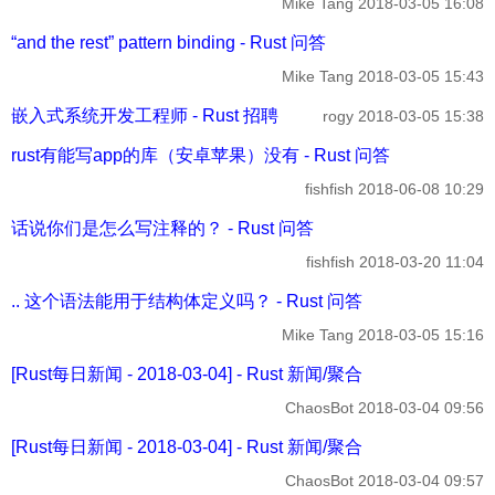
Mike Tang
2018-03-05 16:08
“and the rest” pattern binding - Rust 问答
Mike Tang
2018-03-05 15:43
嵌入式系统开发工程师 - Rust 招聘
rogy
2018-03-05 15:38
rust有能写app的库（安卓苹果）没有 - Rust 问答
fishfish
2018-06-08 10:29
话说你们是怎么写注释的？ - Rust 问答
fishfish
2018-03-20 11:04
.. 这个语法能用于结构体定义吗？ - Rust 问答
Mike Tang
2018-03-05 15:16
[Rust每日新闻 - 2018-03-04] - Rust 新闻/聚合
ChaosBot
2018-03-04 09:56
[Rust每日新闻 - 2018-03-04] - Rust 新闻/聚合
ChaosBot
2018-03-04 09:57