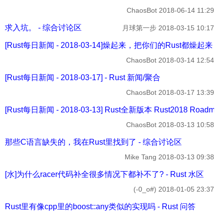
ChaosBot
2018-06-14 11:29
求入坑。 - 综合讨论区
月球第一步
2018-03-15 10:17
[Rust每日新闻 - 2018-03-14]燥起来，把你们的Rust都燥起来 -
ChaosBot
2018-03-14 12:54
[Rust每日新闻 - 2018-03-17] - Rust 新闻/聚合
ChaosBot
2018-03-17 13:39
[Rust每日新闻 - 2018-03-13] Rust全新版本 Rust2018 Road
ChaosBot
2018-03-13 10:58
那些C语言缺失的，我在Rust里找到了 - 综合讨论区
Mike Tang
2018-03-13 09:38
[水]为什么racer代码补全很多情况下都补不了? - Rust 水区
(-0_o#)
2018-01-05 23:37
Rust里有像cpp里的boost::any类似的实现吗 - Rust 问答