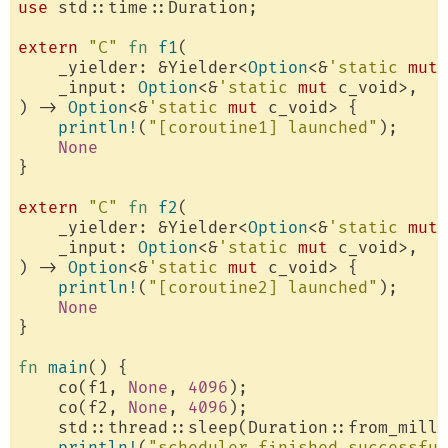
use
 std::time::Duration;

extern
"C"
fn
f1
(

    _yielder: &Yielder<
Option
<&
'static
mut
 
    _input: 
Option
<&
'static
mut
 c_void>,

) -> 
Option
<&
'static
mut
 c_void> {

println!
(
"[coroutine1] launched"
);

None
}

extern
"C"
fn
f2
(

    _yielder: &Yielder<
Option
<&
'static
mut
 
    _input: 
Option
<&
'static
mut
 c_void>,

) -> 
Option
<&
'static
mut
 c_void> {

println!
(
"[coroutine2] launched"
);

None
}

fn
main
() {

    co(f1, 
None
, 
4096
);

    co(f2, 
None
, 
4096
);

    std::thread::sleep(Duration::from_milli