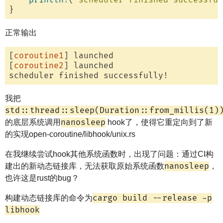
println!
(
"scheduler finished successful
正常输出
[
coroutine1
] launched

[
coroutine2
] launched

我把
std::thread::sleep(Duration::from_millis(1)
nanosleep
的底层系统调用
hook了，使得它重定向到了新
的实现open-coroutine/libhook/unix.rs
在我继续尝试hook其他系统函数时，出现了问题：通过CI构
nanosleep
建出的新动态链接库，无法获取原始系统函数
，
也许这是rust的bug？
cargo build --release -p
构建动态链接库的命令为
libhook