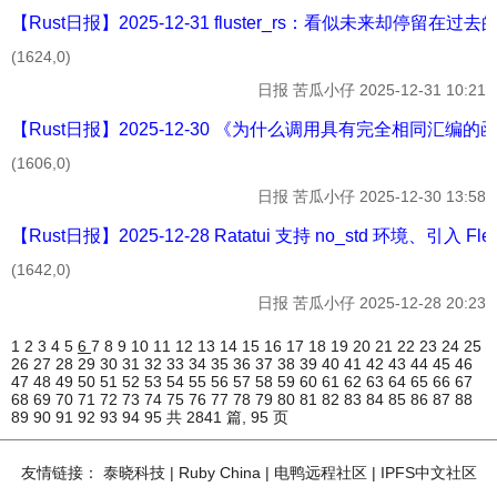
【Rust日报】2025-12-31 fluster_rs：看似未来却停留在过去
(1624,0)
日报
苦瓜小仔
2025-12-31 10:21
【Rust日报】2025-12-30 《为什么调用具有完全相同汇编的函数
(1606,0)
日报
苦瓜小仔
2025-12-30 13:58
【Rust日报】2025-12-28 Ratatui 支持 no_std 环境、引入 F
(1642,0)
日报
苦瓜小仔
2025-12-28 20:23
1
2
3
4
5
6
7
8
9
10
11
12
13
14
15
16
17
18
19
20
21
22
23
24
25
26
27
28
29
30
31
32
33
34
35
36
37
38
39
40
41
42
43
44
45
46
47
48
49
50
51
52
53
54
55
56
57
58
59
60
61
62
63
64
65
66
67
68
69
70
71
72
73
74
75
76
77
78
79
80
81
82
83
84
85
86
87
88
89
90
91
92
93
94
95
共 2841 篇, 95 页
友情链接：
泰晓科技
|
Ruby China
|
电鸭远程社区
|
IPFS中文社区