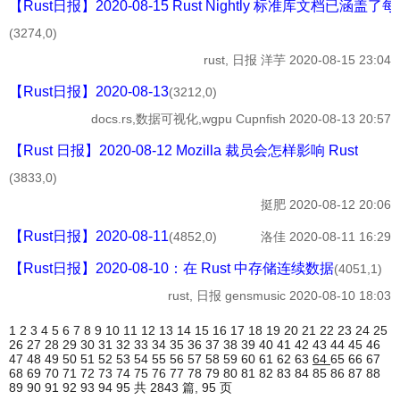
【Rust日报】2020-08-15 Rust Nightly 标准库文档已涵盖
(3274,0)
rust, 日报
洋芋
2020-08-15 23:04
【Rust日报】2020-08-13
(3212,0)
docs.rs,数据可视化,wgpu
Cupnfish
2020-08-13 20:57
【Rust 日报】2020-08-12 Mozilla 裁员会怎样影响 Rust
(3833,0)
挺肥
2020-08-12 20:06
【Rust日报】2020-08-11
(4852,0)
洛佳
2020-08-11 16:29
【Rust日报】2020-08-10：在 Rust 中存储连续数据
(4051,1)
rust, 日报
gensmusic
2020-08-10 18:03
1
2
3
4
5
6
7
8
9
10
11
12
13
14
15
16
17
18
19
20
21
22
23
24
25
26
27
28
29
30
31
32
33
34
35
36
37
38
39
40
41
42
43
44
45
46
47
48
49
50
51
52
53
54
55
56
57
58
59
60
61
62
63
64
65
66
67
68
69
70
71
72
73
74
75
76
77
78
79
80
81
82
83
84
85
86
87
88
89
90
91
92
93
94
95
共 2843 篇, 95 页