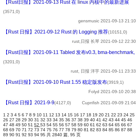
【Rust日报】2021-09-13 Rust 在 linux 内核中的最新进展
(3571,0)
gensmusic
2021-09-13 21:10
【Rust 日报】2021-09-12 Rust 的 Logging 推荐
(10151,0)
rust,日报
长琴
2021-09-12 22:30
【Rust日报】2021-09-11 Tabled 发布v0.3, bma-benchmark, fe
(3201,0)
rust, 日报
洋芋
2021-09-11 23:33
【Rust日报】2021-09-10 Rust 1.55 稳定版发布
(3919,1)
Folyd
2021-09-10 20:38
【Rust 日报】2021-9-9
(4127,0)
Cupnfish
2021-09-09 21:04
1
2
3
4
5
6
7
8
9
10
11
12
13
14
15
16
17
18
19
20
21
22
23
24
25
26
27
28
29
30
31
32
33
34
35
36
37
38
39
40
41
42
43
44
45
46
47
48
49
50
51
52
53
54
55
56
57
58
59
60
61
62
63
64
65
66
67
68
69
70
71
72
73
74
75
76
77
78
79
80
81
82
83
84
85
86
87
88
89
90
91
92
93
94
95
共 2840 篇, 95 页