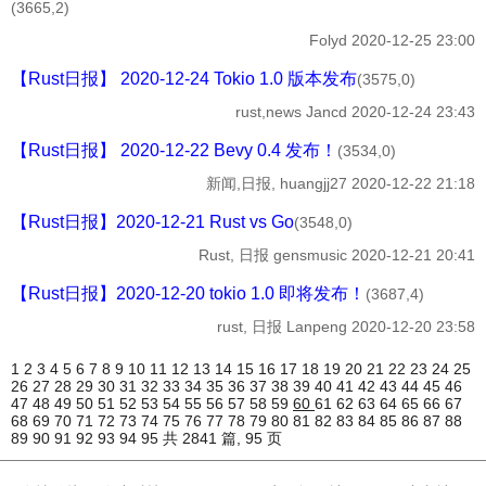
(3665,2)
Folyd
2020-12-25 23:00
【Rust日报】 2020-12-24 Tokio 1.0 版本发布
(3575,0)
rust,news
Jancd
2020-12-24 23:43
【Rust日报】 2020-12-22 Bevy 0.4 发布！
(3534,0)
新闻,日报,
huangjj27
2020-12-22 21:18
【Rust日报】2020-12-21 Rust vs Go
(3548,0)
Rust, 日报
gensmusic
2020-12-21 20:41
【Rust日报】2020-12-20 tokio 1.0 即将发布！
(3687,4)
rust, 日报
Lanpeng
2020-12-20 23:58
1
2
3
4
5
6
7
8
9
10
11
12
13
14
15
16
17
18
19
20
21
22
23
24
25
26
27
28
29
30
31
32
33
34
35
36
37
38
39
40
41
42
43
44
45
46
47
48
49
50
51
52
53
54
55
56
57
58
59
60
61
62
63
64
65
66
67
68
69
70
71
72
73
74
75
76
77
78
79
80
81
82
83
84
85
86
87
88
89
90
91
92
93
94
95
共 2841 篇, 95 页