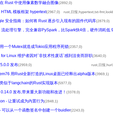
 如何在 Rust 中使用像素数学融合图像
(2892,0)
 HTML 模板框架 hypertext
(2967,0)
rust,日报,hypertext,txt-fmt,loo
 google 安全指南：如何将 Rust 逐步引入现有的固件代码库
(2879,0)
sail - 流处理引擎，完全兼容PySpark，比Spark快4倍，硬件消耗低 
如何用一个Mutex就造成Tokio应用程序死锁
(2357,0)
ust for Linux 维护者因对`非技术性废话`感到沮丧而辞职
(3640,0)
5.0.0 发布
(2959,0)
rust,日报,hur
ystem76 用Rust全新打造的Linux桌面已经释出alpha版本
(3969,1)
 - 类似于langchain的Rust实现版本
(5977,0)
urn 0.14.0 发布,带来重大新功能和改进！
(3378,0)
ackon - 让重试成为内置行为
(2848,1)
on - 可以从一个函数签名中创建一个buidler
(2243,0)