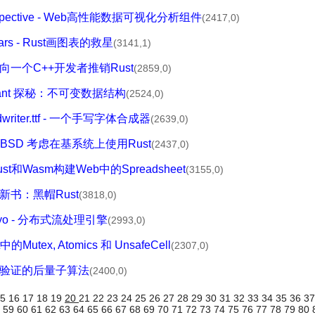
erspective - Web高性能数据可视化分析组件
(2417,0)
tlars - Rust画图表的救星
(3141,1)
如何向一个C++开发者推销Rust
(2859,0)
Qdrant 探秘：不可变数据结构
(2524,0)
dwriter.ttf - 一个手写字体合成器
(2639,0)
reeBSD 考虑在基系统上使用Rust
(2437,0)
ust和Wasm构建Web中的Spreadsheet
(3155,0)
一本新书：黑帽Rust
(3818,0)
royo - 分布式流处理引擎
(2993,0)
的Mutex, Atomics 和 UnsafeCell
(2307,0)
 正式验证的后量子算法
(2400,0)
15
16
17
18
19
20
21
22
23
24
25
26
27
28
29
30
31
32
33
34
35
36
3
8
59
60
61
62
63
64
65
66
67
68
69
70
71
72
73
74
75
76
77
78
79
80