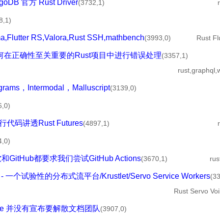
oDB 官方 Rust Driver
(3732,1)
8,1)
lutter RS,Valora,Rust SSH,mathbench
(3993,0)
Rust Fl
2 - 如何在正确性至关重要的Rust项目中进行错误处理
(3357,1)
rust,graphql
ams，Intermodal，Malluscript
(3139,0)
6,0)
0行代码讲透Rust Futures
(4897,1)
4,0)
软和GitHub都要求我们尝试GitHub Actions
(3670,1)
ru
 - 一个试验性的分布式流平台/Krustlet/Servo Service Workers
(3
Rust Servo Voi
Steve 并没有宣布要解散文档团队
(3907,0)