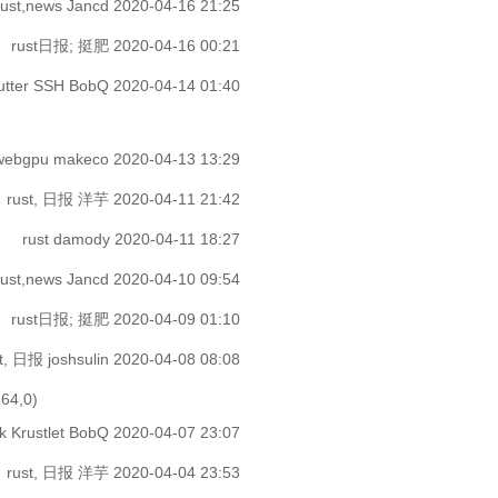
rust,news
Jancd
2020-04-16 21:25
rust日报;
挺肥
2020-04-16 00:21
utter SSH
BobQ
2020-04-14 01:40
,webgpu
makeco
2020-04-13 13:29
rust, 日报
洋芋
2020-04-11 21:42
rust
damody
2020-04-11 18:27
rust,news
Jancd
2020-04-10 09:54
rust日报;
挺肥
2020-04-09 01:10
st, 日报
joshsulin
2020-04-08 08:08
364,0)
k Krustlet
BobQ
2020-04-07 23:07
rust, 日报
洋芋
2020-04-04 23:53