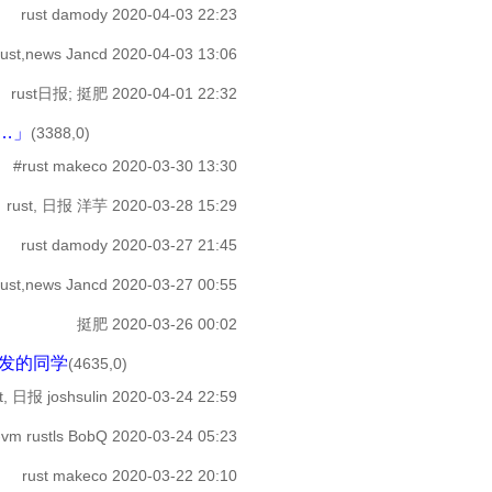
rust
damody
2020-04-03 22:23
rust,news
Jancd
2020-04-03 13:06
rust日报;
挺肥
2020-04-01 22:32
的…」
(3388,0)
#rust
makeco
2020-03-30 13:30
rust, 日报
洋芋
2020-03-28 15:29
rust
damody
2020-03-27 21:45
rust,news
Jancd
2020-03-27 00:55
挺肥
2020-03-26 00:02
式开发的同学
(4635,0)
st, 日报
joshsulin
2020-03-24 22:59
-vm rustls
BobQ
2020-03-24 05:23
rust
makeco
2020-03-22 20:10