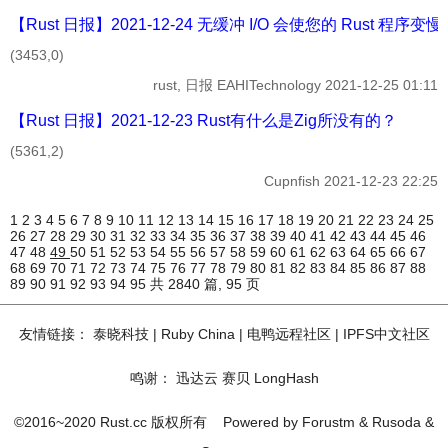
【Rust 日报】2021-12-24 无缓冲 I/O 会使您的 Rust 程序变慢
(3453,0)
rust, 日报
EAHITechnology
2021-12-25 01:11
【Rust 日报】2021-12-23 Rust有什么是Zig所没有的？
(5361,2)
Cupnfish
2021-12-23 22:25
1
2
3
4
5
6
7
8
9
10
11
12
13
14
15
16
17
18
19
20
21
22
23
24
25
26
27
28
29
30
31
32
33
34
35
36
37
38
39
40
41
42
43
44
45
46
47
48
49
50
51
52
53
54
55
56
57
58
59
60
61
62
63
64
65
66
67
68
69
70
71
72
73
74
75
76
77
78
79
80
81
82
83
84
85
86
87
88
89
90
91
92
93
94
95
共 2840 篇, 95 页
友情链接：
泰晓科技
|
Ruby China
|
电鸭远程社区
|
IPFS中文社区
鸣谢：
迅达云
赛贝
LongHash
©2016~2020 Rust.cc 版权所有
Powered by
Forustm
&
Rusoda
&