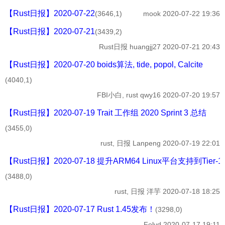
【Rust日报】2020-07-22
(3646,1)
mook
2020-07-22 19:36
【Rust日报】2020-07-21
(3439,2)
Rust日报
huangjj27
2020-07-21 20:43
【Rust日报】2020-07-20 boids算法, tide, popol, Calcite
(4040,1)
FBI小白, rust
qwy16
2020-07-20 19:57
【Rust日报】2020-07-19 Trait 工作组 2020 Sprint 3 总结
(3455,0)
rust, 日报
Lanpeng
2020-07-19 22:01
【Rust日报】2020-07-18 提升ARM64 Linux平台支持到Tier-1
(3488,0)
rust, 日报
洋芋
2020-07-18 18:25
【Rust日报】2020-07-17 Rust 1.45发布！
(3298,0)
Folyd
2020-07-17 19:11