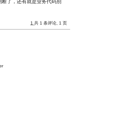
候判断了，还有就是业务代码别
1
共 1 条评论, 1 页
er