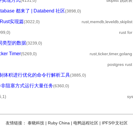
的两种实现方式
(4131,0)
skiplist 跳跃表
Database 都来了 | Databend 社区
(3898,0)
之Rust实现篇
(3022,0)
rust,memdb,leveldb,skiplist
099,0)
rust for
获取同类型的数据
(3239,0)
ker Timer
(5269,0)
rust,ticker,timer,golang
postgres rust
且对二进制体积进行优化的命令行解析工具
(3885,0)
何以异步非阻塞方式运行大量任务
(6360,0)
6,1)
sys
友情链接：
泰晓科技
|
Ruby China
|
电鸭远程社区
|
IPFS中文社区