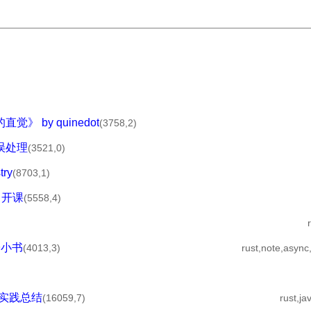
 by quinedot
(3758,2)
误处理
(3521,0)
try
(8703,1)
月开课
(5558,4)
子小书
(4013,3)
rust,note,async
写-实践总结
(16059,7)
rust,jav