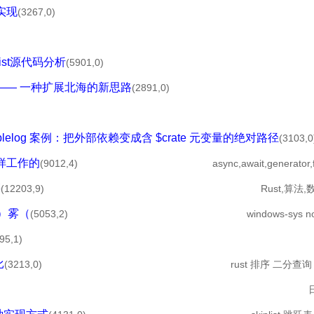
e实现
(3267,0)
ist源代码分析
(5901,0)
 函数 —— 一种扩展北海的新思路
(2891,0)
plelog 案例：把外部依赖变成含 $crate 元变量的绝对路径
(3103,0
是怎样工作的
(9012,4)
async,await,generator,
籍
(12203,9)
Rust,算法
）雾（
(5053,2)
windows-sys n
95,1)
比
(3213,0)
rust 排序 二分查