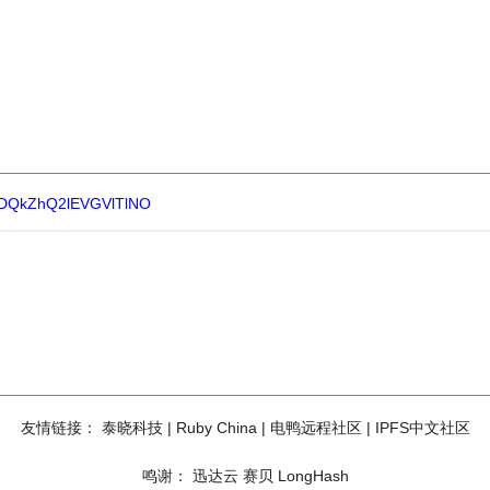
oc/DQkZhQ2lEVGVlTlNO
友情链接：
泰晓科技
|
Ruby China
|
电鸭远程社区
|
IPFS中文社区
鸣谢：
迅达云
赛贝
LongHash