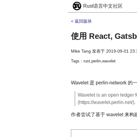
Rust语言中文社区
< 返回版块
使用 React, Ga
Mike Tang
发表于
2019-09-01 23:
Tags：rust,perlin,wavelet
Wavelet 是 perlin-networ
Wavelet is an open ledger f
(https://wavelet.perlin.net/).
作者尝试了基于 wavelet