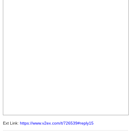
Ext Link:
https://www.v2ex.com/t/726539#reply15