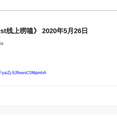
t线上唠嗑》 2020年5月26日
04
/EUFyaiZj-9J9vwsC0MpmhA