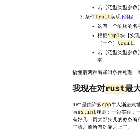
若【泛型类型参数】
trait
条件
实现
[例程]
这有一个酷炫的名
impl
根据
块【实现
trait
（一个）
。
若【泛型类型参数】
哟！
搞懂后两种编译时条件处理，
我现在对
rust
最
cpp
rust 是由许多
牛人渐进式
eslint
写
规则：一边实践，一
有好几十页大部头儿的教条编
了我之前所有沉淀之上了。