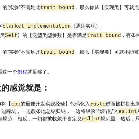
trait bound
的“实参”不满足此
，那么你从【实现类】可就点
blanket implementation
字
（通用实现）。
Self
trait bound
类
】的【泛型类型参数】是否满足
，有条
trait bound
的“实参”不满足此
，那么【实现类】可就不能被
看这一个
例程
就足够了。
大的感觉就是：
cpp
rustc
地将【
的最佳开发实践经验】代码化入
进而被拼搭出
eslint
边踩坑，一边教条地总结归纳，一边将经验“代码化”入
eslint
程规范。相反，一切都被收敛于自定义
规则里。然后，