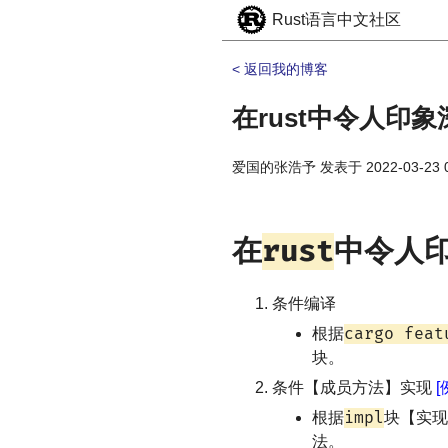
Rust语言中文社区
< 返回我的博客
在rust中令人印
爱国的张浩予
发表于
2022-03-23 
rust
在
中令人
条件编译
cargo feat
根据
块。
条件【成员方法】实现
[
impl
根据
块【实现
法。