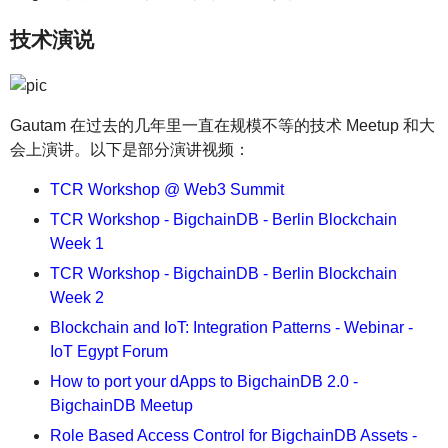
技术演说
Gautam 在过去的几年里一直在规模不等的技术 Meetup 和大
会上演讲。以下是部分演讲视频：
TCR Workshop @ Web3 Summit
TCR Workshop - BigchainDB - Berlin Blockchain
Week 1
TCR Workshop - BigchainDB - Berlin Blockchain
Week 2
Blockchain and IoT: Integration Patterns - Webinar -
IoT Egypt Forum
How to port your dApps to BigchainDB 2.0 -
BigchainDB Meetup
Role Based Access Control for BigchainDB Assets -