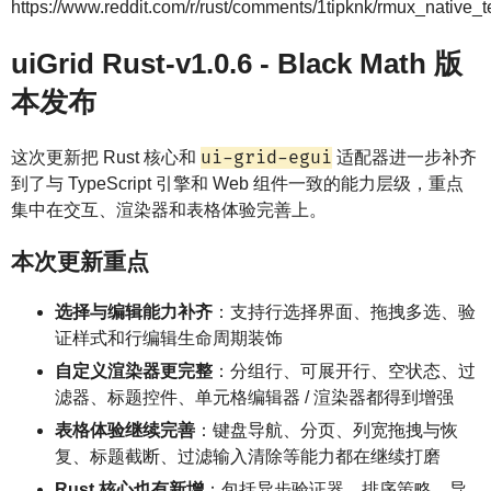
https://www.reddit.com/r/rust/comments/1tipknk/rmux_native_t
uiGrid Rust-v1.0.6 - Black Math 版
本发布
ui-grid-egui
这次更新把 Rust 核心和
适配器进一步补齐
到了与 TypeScript 引擎和 Web 组件一致的能力层级，重点
集中在交互、渲染器和表格体验完善上。
本次更新重点
选择与编辑能力补齐
：支持行选择界面、拖拽多选、验
证样式和行编辑生命周期装饰
自定义渲染器更完整
：分组行、可展开行、空状态、过
滤器、标题控件、单元格编辑器 / 渲染器都得到增强
表格体验继续完善
：键盘导航、分页、列宽拖拽与恢
复、标题截断、过滤输入清除等能力都在继续打磨
Rust 核心也有新增
：包括异步验证器、排序策略、导