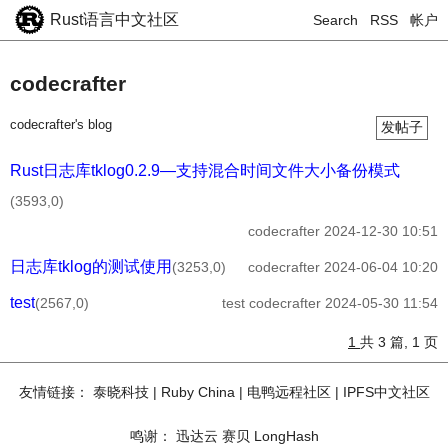
Rust语言中文社区
Search
RSS
帐户
codecrafter
codecrafter's blog
发帖子
Rust日志库tklog0.2.9—支持混合时间文件大小备份模式
(3593,0)
codecrafter
2024-12-30 10:51
日志库tklog的测试使用
(3253,0)
codecrafter
2024-06-04 10:20
test
(2567,0)
test
codecrafter
2024-05-30 11:54
1
共 3 篇, 1 页
友情链接：
泰晓科技
|
Ruby China
|
电鸭远程社区
|
IPFS中文社区
鸣谢：
迅达云
赛贝
LongHash