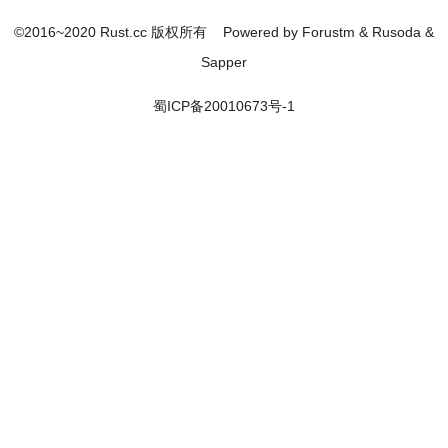
©2016~2020 Rust.cc 版权所有
Powered by
Forustm
&
Rusoda
&
Sapper
蜀ICP备20010673号-1