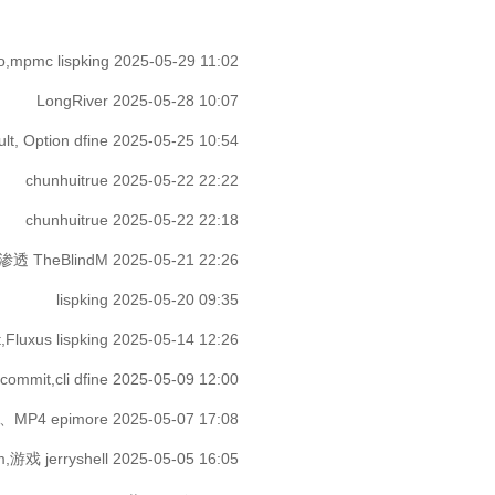
io,mpmc
lispking
2025-05-29 11:02
LongRiver
2025-05-28 10:07
lt, Option
dfine
2025-05-25 10:54
chunhuitrue
2025-05-22 22:22
chunhuitrue
2025-05-22 22:18
，渗透
TheBlindM
2025-05-21 22:26
lispking
2025-05-20 09:35
,Fluxus
lispking
2025-05-14 12:26
,commit,cli
dfine
2025-05-09 12:00
LV、MP4
epimore
2025-05-07 17:08
am,游戏
jerryshell
2025-05-05 16:05