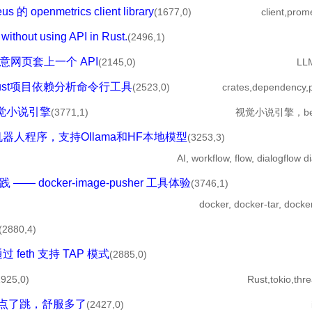
 的 openmetrics client library
(1677,0)
client,pro
X without using API in Rust.
(2496,1)
，给任意网页套上一个 API
(2145,0)
LLM
开源的Rust项目依赖分析命令行工具
(2523,0)
crates,dependency,
源视觉小说引擎
(3771,1)
视觉小说引擎，bev
话机器人程序，支持Ollama和HF本地模型
(3253,3)
AI, workflow, flow, dialogflow
d
— docker-image-pusher 工具体验
(3746,1)
docker, docker-tar, dock
(2880,4)
通过 feth 支持 TAP 模式
(2885,0)
1925,0)
Rust,tokio,thr
志也能点了跳，舒服多了
(2427,0)