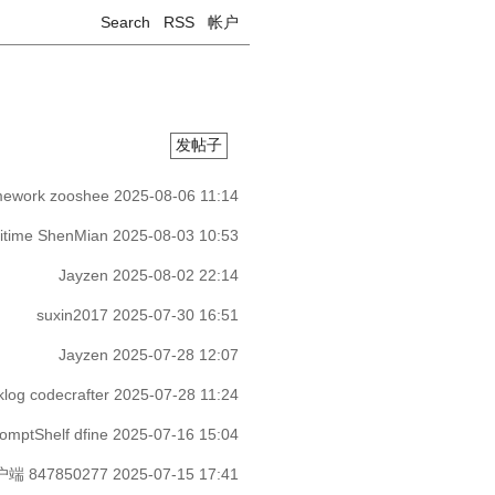
Search
RSS
帐户
发帖子
mework
zooshee
2025-08-06 11:14
fitime
ShenMian
2025-08-03 10:53
Jayzen
2025-08-02 22:14
suxin2017
2025-07-30 16:51
Jayzen
2025-07-28 12:07
klog
codecrafter
2025-07-28 11:24
romptShelf
dfine
2025-07-16 15:04
客户端
847850277
2025-07-15 17:41