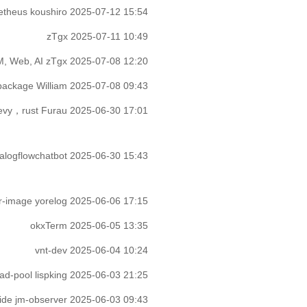
metheus
koushiro
2025-07-12 15:54
zTgx
2025-07-11 10:49
, Web, AI
zTgx
2025-07-08 12:20
package
William
2025-07-08 09:43
y，rust
Furau
2025-06-30 17:01
ialogflowchatbot
2025-06-30 15:43
er-image
yorelog
2025-06-06 17:15
okxTerm
2025-06-05 13:35
vnt-dev
2025-06-04 10:24
ead-pool
lispking
2025-06-03 21:25
ide
jm-observer
2025-06-03 09:43