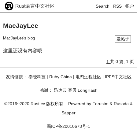
Rust语言中文社区
Search
RSS
帐户
MacJayLee
MacJayLee's blog
发帖子
这里还没有内容哦……
1
共 0 篇, 1 页
友情链接：
泰晓科技
|
Ruby China
|
电鸭远程社区
|
IPFS中文社区
鸣谢：
迅达云
赛贝
LongHash
©2016~2020 Rust.cc 版权所有
Powered by
Forustm
&
Rusoda
&
Sapper
蜀ICP备20010673号-1