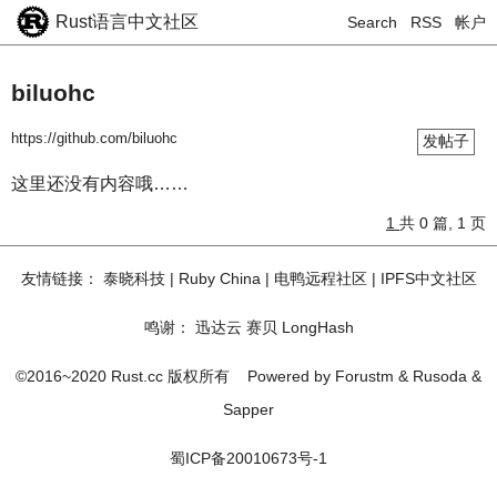
Rust语言中文社区
Search
RSS
帐户
biluohc
https://github.com/biluohc
发帖子
这里还没有内容哦……
1
共 0 篇, 1 页
友情链接：
泰晓科技
|
Ruby China
|
电鸭远程社区
|
IPFS中文社区
鸣谢：
迅达云
赛贝
LongHash
©2016~2020 Rust.cc 版权所有
Powered by
Forustm
&
Rusoda
&
Sapper
蜀ICP备20010673号-1