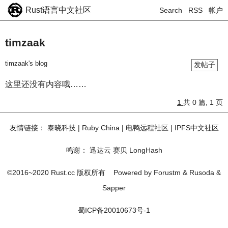
Rust语言中文社区
Search
RSS
帐户
timzaak
timzaak's blog
发帖子
这里还没有内容哦……
1
共 0 篇, 1 页
友情链接：
泰晓科技
|
Ruby China
|
电鸭远程社区
|
IPFS中文社区
鸣谢：
迅达云
赛贝
LongHash
©2016~2020 Rust.cc 版权所有
Powered by
Forustm
&
Rusoda
&
Sapper
蜀ICP备20010673号-1