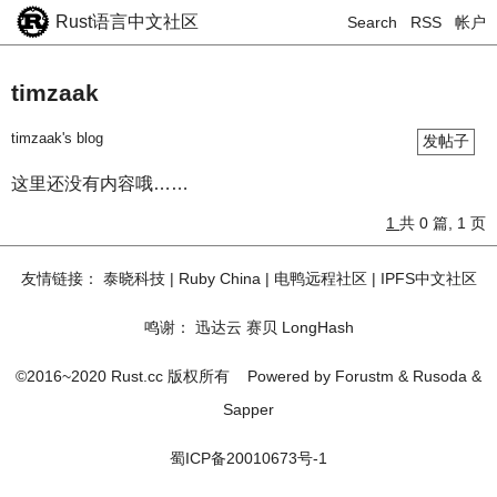
Rust语言中文社区
Search
RSS
帐户
timzaak
timzaak's blog
发帖子
这里还没有内容哦……
1
共 0 篇, 1 页
友情链接：
泰晓科技
|
Ruby China
|
电鸭远程社区
|
IPFS中文社区
鸣谢：
迅达云
赛贝
LongHash
©2016~2020 Rust.cc 版权所有
Powered by
Forustm
&
Rusoda
&
Sapper
蜀ICP备20010673号-1