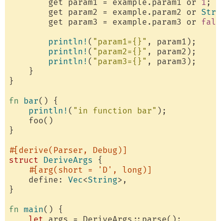
        get param1 = example.param1 or 
1
; 
/
        get param2 = example.param2 or 
Stri
        get param3 = example.param3 or 
fals
println!
(
"param1={}"
, param1);

println!
(
"param2={}"
, param2);

println!
(
"param3={}"
, param3);

    }

}

fn
bar
() {

println!
(
"in function bar"
);

    foo()

}

#[derive(Parser, Debug)]
struct
DeriveArgs
 {

#[arg(short = 'D', long)]
    define: 
Vec
<
String
>,

}

fn
main
() {

let
 args = DeriveArgs::parse();
