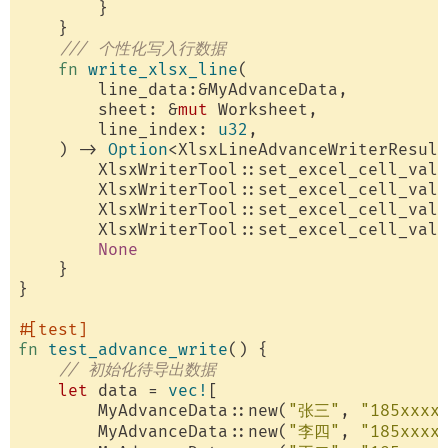
        }

    }

/// 个性化写入行数据
fn
write_xlsx_line
(

        line_data:&MyAdvanceData,

        sheet: &
mut
 Worksheet,

        line_index: 
u32
,

    ) -> 
Option
<XlsxLineAdvanceWriterResult
        XlsxWriterTool::set_excel_cell_valu
        XlsxWriterTool::set_excel_cell_valu
        XlsxWriterTool::set_excel_cell_valu
        XlsxWriterTool::set_excel_cell_valu
None
    }

}

#[test]
fn
test_advance_write
() {

// 初始化待导出数据
let
 data = 
vec!
[

        MyAdvanceData::new(
"张三"
, 
"185xxxx
        MyAdvanceData::new(
"李四"
, 
"185xxxx