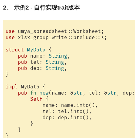
2、 示例2 - 自行实现trait版本
use
use
 xlsx_group_write::prelude::*;

struct
MyData
 {

pub
 name: 
String
,

pub
 tel: 
String
,

pub
 dep: 
String
,

}

impl
 MyData {

pub
fn
new
(name: &
str
, tel: &
str
, dep: 
Self
 {

            name: name.into(),

            tel: tel.into(),

            dep: dep.into(),

        }

    }

}
