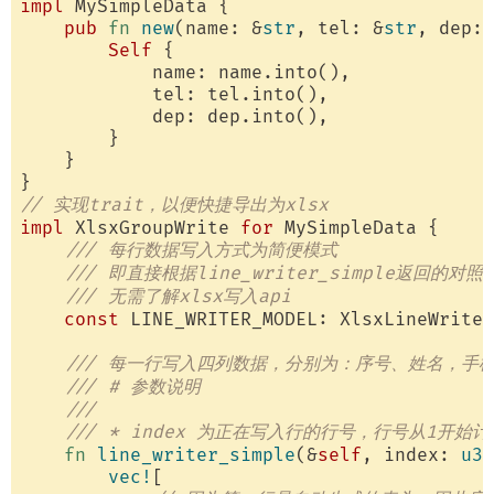
impl
 MySimpleData {

pub
fn
new
(name: &
str
, tel: &
str
, dep: 
Self
 {

            name: name.into(),

            tel: tel.into(),

            dep: dep.into(),

        }

    }

// 实现trait，以便快捷导出为xlsx
impl
 XlsxGroupWrite 
for
 MySimpleData {

/// 每行数据写入方式为简便模式
/// 即直接根据line_writer_simple返回的
/// 无需了解xlsx写入api
const
 LINE_WRITER_MODEL: XlsxLineWriter
/// 每一行写入四列数据，分别为：序号、姓名，手机
/// # 参数说明
/// 
/// * index 为正在写入行的行号，行号从1开始
fn
line_writer_simple
(&
self
, index: 
u32
vec!
[
