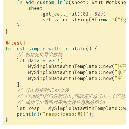
fn
add_custom_info
(sheet: &
mut
 Workshee
        sheet

            .get_cell_mut((&
1
, &
2
))

            .set_value_string(&
format!
(
"{g
    }

}

#[test]
fn
test_simple_with_template
() {

// 初始化待导出数据
let
 data = 
vec!
[

        MySimpleDataWithTemplate::new(
"张三
        MySimpleDataWithTemplate::new(
"李四
        MySimpleDataWithTemplate::new(
"王二
    ];

// 导出数据到xlsx文件
// 自动按照部门分别导出,同时还汇总导出一个汇总x
// 成功导出返回对应的文件信息和分组id
let
 resp = MySimpleDataWithTemplate::wr
println!
(
"resp:{resp:#?}"
);
