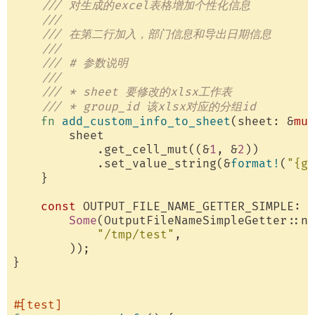
/// 对生成的excel表格增加个性化信息
/// 
/// 在第二行加入，部门信息和导出日期信息
/// 
/// # 参数说明
///
/// * sheet 要修改的xlsx工作表
/// * group_id 该xlsx对应的分组id
fn
add_custom_info_to_sheet
(sheet: &
mut
        sheet

            .get_cell_mut((&
1
, &
2
))

            .set_value_string(&
format!
(
"{g
    }

const
 OUTPUT_FILE_NAME_GETTER_SIMPLE: 
O
Some
(OutputFileNameSimpleGetter::ne
"/tmp/test"
,

        ));

}

#[test]