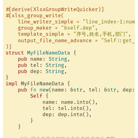
#[derive(XlsxGroupWriteQuicker)]
#[xlsx_group_write(

    line_writer_simple = 
"line_index-1:numb
    group_maker = 
"&self.dep"
,

    template_simple = 
"序号,姓名,手机,部门"
,

    output_file_name_advance = 
"Self::get_o
)]
struct
MyFileNameData
 {

pub
 name: 
String
,

pub
 tel: 
String
,

pub
 dep: 
String
,

impl
 MyFileNameData {

pub
fn
new
(name: &
str
, tel: &
str
, dep: 
Self
 {

            name: name.into(),

            tel: tel.into(),

            dep: dep.into(),

        }

    }
