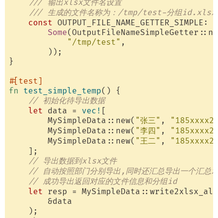
/// 输出xlsx文件名设置
/// 生成的文件名称为：/tmp/test-分组id.xlsx
const
 OUTPUT_FILE_NAME_GETTER_SIMPLE: 
O
Some
(OutputFileNameSimpleGetter::ne
"/tmp/test"
,

        ));

}

#[test]
fn
test_simple_temp
() {

// 初始化待导出数据
let
 data = 
vec!
[

        MySimpleData::new(
"张三"
, 
"185xxxx2
        MySimpleData::new(
"李四"
, 
"185xxxx2
        MySimpleData::new(
"王二"
, 
"185xxxx2
    ];

// 导出数据到xlsx文件
// 自动按照部门分别导出,同时还汇总导出一个汇总x
// 成功导出返回对应的文件信息和分组id
let
 resp = MySimpleData::write2xlsx_all
        &data

    );
