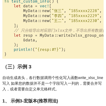
fn
test_custom_info
() {

let
 data = 
vec!
[

        MyData::new(
"张三"
, 
"185xxxx2228"
, 
        MyData::new(
"李四"
, 
"185xxxx2229"
, 
        MyData::new(
"王二"
, 
"185xxxx2230"
, 
    ];

// 只分组导出对应部门xlsx文件，不导出所有数据
let
 resp = MyData::write2xlsx_group_onl
        &data,

    );

println!
(
"{resp:#?}"
);

（三）示例 3
自动生成表头，各行数据调用个性化写入函数write_xlsx_line
写入 如果您的数据并不是一个字段写入一列的，需要合并写
入，或者需要自定义单元格样式。
1、 示例3-宏版本(推荐用法)