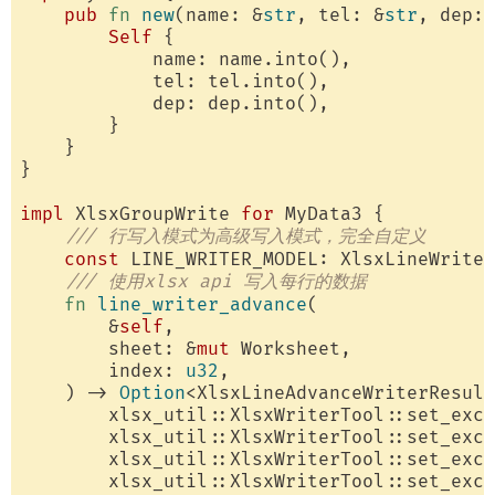
pub
fn
new
(name: &
str
, tel: &
str
, dep: 
Self
 {

            name: name.into(),

            tel: tel.into(),

            dep: dep.into(),

        }

    }

}

impl
 XlsxGroupWrite 
for
 MyData3 {

/// 行写入模式为高级写入模式，完全自定义
const
 LINE_WRITER_MODEL: XlsxLineWriter
/// 使用xlsx api 写入每行的数据
fn
line_writer_advance
(

        &
self
,

        sheet: &
mut
 Worksheet,

        index: 
u32
,

    ) -> 
Option
<XlsxLineAdvanceWriterResult
        xlsx_util::XlsxWriterTool::set_exce
        xlsx_util::XlsxWriterTool::set_exce
        xlsx_util::XlsxWriterTool::set_exce
        xlsx_util::XlsxWriterTool::set_exce