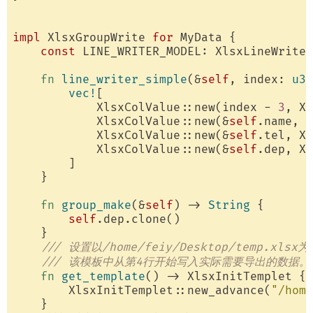
impl
 XlsxGroupWrite 
for
 MyData {

const
 LINE_WRITER_MODEL: XlsxLineWriter
fn
line_writer_simple
(&
self
, index: 
u32
vec!
[

            XlsxColValue::new(index - 
3
, Xl
            XlsxColValue::new(&
self
.name, X
            XlsxColValue::new(&
self
.tel, Xl
            XlsxColValue::new(&
self
.dep, Xl
        ]

    }

fn
group_make
(&
self
) -> 
String
 {

self
.dep.clone()

    }

/// 设置以/home/feiy/Desktop/temp.xl
/// 该模板中从第4行开始写入实际需要导出的数据。
fn
get_template
() -> XlsxInitTemplet {

        XlsxInitTemplet::new_advance(
"/home
    }
