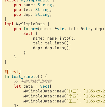
struct
MySimpleData
 {

pub
 name: 
String
,

pub
 tel: 
String
,

pub
 dep: 
String
,

impl
 MySimpleData {

pub
fn
new
(name: &
str
, tel: &
str
, dep: 
Self
 {

            name: name.into(),

            tel: tel.into(),

            dep: dep.into(),

        }

    }

}

#[test]
fn
test_simple
() {

// 初始化待导出数据
let
 data = 
vec!
[

        MySimpleData::new(
"张三"
, 
"185xxxx2
        MySimpleData::new(
"李四"
, 
"185xxxx2
        MySimpleData::new(
"王二"
, 
"185xxxx2
    ];
