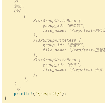
/*

    输出：

    Ok(

        [

            XlsxGroupWriteResp {

                group_id: "网金部",

                file_name: "/tmp/test-网金部.
            },

            XlsxGroupWriteResp {

                group_id: "运管部",

                file_name: "/tmp/test-运管部.
            },

            XlsxGroupWriteResp {

                group_id: "合并",

                file_name: "/tmp/test-合并.x
            },

        ],

    )

     */
println!
(
"{resp:#?}"
);
