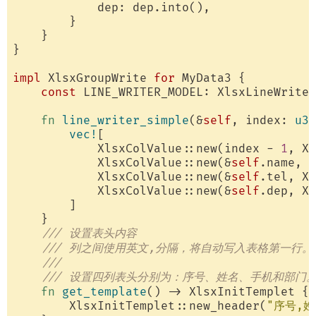
            dep: dep.into(),

        }

    }

}

impl
 XlsxGroupWrite 
for
 MyData3 {

const
 LINE_WRITER_MODEL: XlsxLineWriter
fn
line_writer_simple
(&
self
, index: 
u32
vec!
[

            XlsxColValue::new(index - 
1
, Xl
            XlsxColValue::new(&
self
.name, X
            XlsxColValue::new(&
self
.tel, Xl
            XlsxColValue::new(&
self
.dep, Xl
        ]

    }

/// 设置表头内容
/// 列之间使用英文,分隔，将自动写入表格第一行。
/// 
/// 设置四列表头分别为：序号、姓名、手机和部门
fn
get_template
() -> XlsxInitTemplet {

        XlsxInitTemplet::new_header(
"序号,姓