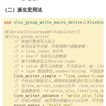
（二）派生宏用法
use
xlsx_group_write_macro_derive
::
XlsxGrou
#[derive(XlsxGroupWriteQuicker)]
#[xlsx_group_write(
// 快捷行数据写入定义
// 各列以逗号分隔，可使用两个函数参数：
// * line_index 为行号
// * &self 为待写入的数据
// 每个列数据定义为value:type
// * value 要写入的数据，可为表达式，如：lin
// * type 数据类型,number/string，不指定则
    line_writer_simple = 
"line_index-1:numb
// 个性化行数据写入,调用对应函数进行写入行数据
// 与line_writer_simple互斥，line_writer
// 该函数签名：fn write_xlsx_line(line_data
    line_writer_advance = 
"write_xlsx_line"
// 分组id指定，如无需分组输出xlsx文件，可不指
    group_maker = 
"&self.dep"
,
