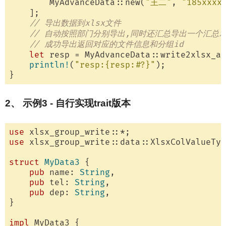
        MyAdvanceData::new(
"王二"
, 
"185xxxx
    ];

// 导出数据到xlsx文件
// 自动按照部门分别导出,同时还汇总导出一个汇总x
// 成功导出返回对应的文件信息和分组id
let
 resp = MyAdvanceData::write2xlsx_al
println!
(
"resp:{resp:#?}"
);

2、 示例3 - 自行实现trait版本
use
use
 xlsx_group_write::data::XlsxColValueTyp
struct
MyData3
 {

pub
 name: 
String
,

pub
 tel: 
String
,

pub
 dep: 
String
,

}

impl
 MyData3 {
