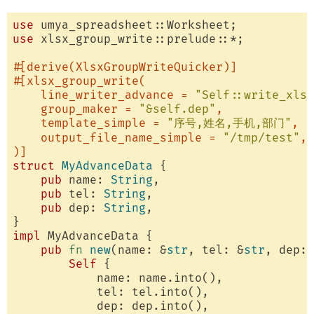
use
use
 xlsx_group_write::prelude::*;

#[derive(XlsxGroupWriteQuicker)]
#[xlsx_group_write(

    line_writer_advance = 
"Self::write_xlsx
    group_maker = 
"&self.dep"
,

    template_simple = 
"序号,姓名,手机,部门"
,

    output_file_name_simple = 
"/tmp/test"
,

)]
struct
MyAdvanceData
 {

pub
 name: 
String
,

pub
 tel: 
String
,

pub
 dep: 
String
,

impl
 MyAdvanceData {

pub
fn
new
(name: &
str
, tel: &
str
, dep: 
Self
 {

            name: name.into(),

            tel: tel.into(),

            dep: dep.into(),
