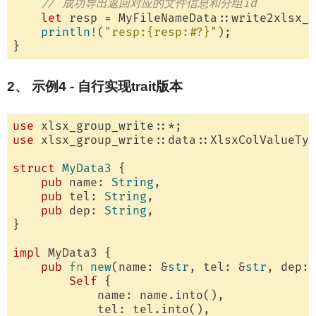
// 成功导出返回对应的文件信息和分组id
let
 resp = MyFileNameData::write2xlsx_a
println!
(
"resp:{resp:#?}"
);

2、 示例4 - 自行实现trait版本
use
use
 xlsx_group_write::data::XlsxColValueTyp
struct
MyData3
 {

pub
 name: 
String
,

pub
 tel: 
String
,

pub
 dep: 
String
,

}

impl
 MyData3 {

pub
fn
new
(name: &
str
, tel: &
str
, dep: 
Self
 {

            name: name.into(),

            tel: tel.into(),
