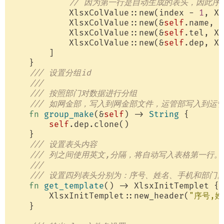
// 因为第一行是自动生成的表头，因此序号
            XlsxColValue::new(index - 
1
, Xl
            XlsxColValue::new(&
self
.name, X
            XlsxColValue::new(&
self
.tel, Xl
            XlsxColValue::new(&
self
.dep, Xl
        ]

    }

/// 设置分组id
/// 
/// 按照部门对数据进行分组
/// 如网金部，写入到网金部文件，运管部写入到运
fn
group_make
(&
self
) -> 
String
 {

self
.dep.clone()

    }

/// 设置表头内容
/// 列之间使用英文,分隔，将自动写入表格第一行。
/// 
/// 设置四列表头分别为：序号、姓名、手机和部门
fn
get_template
() -> XlsxInitTemplet {

        XlsxInitTemplet::new_header(
"序号,姓
    }
