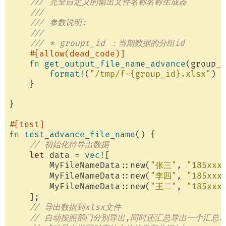
/// 完全自定义的输出文件名称名称生成器
///
/// 参数说明:
///
/// * groupt_id ：当期数据的分组id
#[allow(dead_code)]
fn
get_output_file_name_advance
(group_i
format!
(
"/tmp/f-{group_id}.xlsx"
)

    }

}

#[test]
fn
test_advance_file_name
() {

// 初始化待导出数据
let
 data = 
vec!
[

        MyFileNameData::new(
"张三"
, 
"185xxx
        MyFileNameData::new(
"李四"
, 
"185xxx
        MyFileNameData::new(
"王二"
, 
"185xxx
    ];

// 导出数据到xlsx文件
// 自动按照部门分别导出,同时还汇总导出一个汇总x