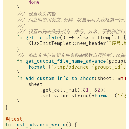
None
    }

/// 设置表头内容
/// 列之间使用英文,分隔，将自动写入表格第一行。
/// 
/// 设置四列表头分别为：序号、姓名、手机和部门
fn
get_template
() -> XlsxInitTemplet {

        XlsxInitTemplet::new_header(
"序号,姓
    }

/// 输出文件位置和文件名称由函数自行控制，比如
fn
get_output_file_name_advance
(groupt_
format!
(
"/tmp/advance-{groupt_id}.x
    }

fn
add_custom_info_to_sheet
(sheet: &
mut
        sheet

            .get_cell_mut((&
1
, &
2
))

            .set_value_string(&
format!
(
"{g
    }

}

#[test]
fn
test_advance_write
() {
