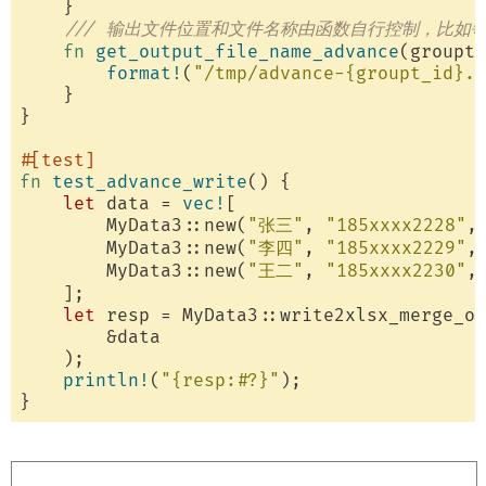
    }

/// 输出文件位置和文件名称由函数自行控制，比如
fn
get_output_file_name_advance
(groupt_
format!
(
"/tmp/advance-{groupt_id}.x
    }

}

#[test]
fn
test_advance_write
() {

let
 data = 
vec!
[

        MyData3::new(
"张三"
, 
"185xxxx2228"
,
        MyData3::new(
"李四"
, 
"185xxxx2229"
,
        MyData3::new(
"王二"
, 
"185xxxx2230"
,
    ];

let
 resp = MyData3::write2xlsx_merge_on
        &data

    );

println!
(
"{resp:#?}"
);
