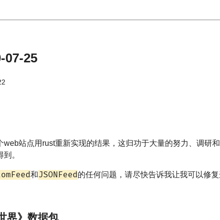
07-25
22
web站点用rust重新实现的结果，这归功于大量的努力、调研
得到。
tomFeed
JSONFeed
和
的任何问题，请尽快告诉我让我可以修复
的世界》数据包