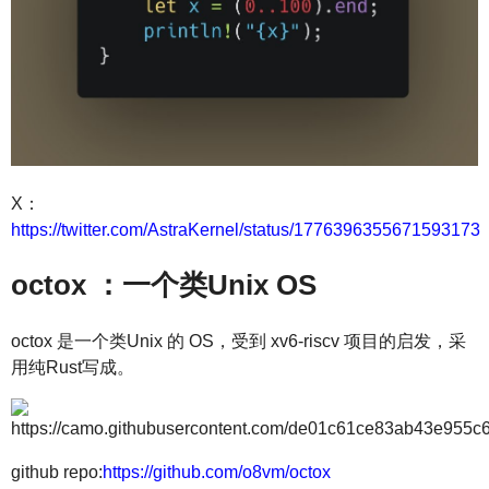
X：
https://twitter.com/AstraKernel/status/1776396355671593173
octox ：一个类Unix OS
octox 是一个类Unix 的 OS，受到 xv6-riscv 项目的启发，采
用纯Rust写成。
github repo:
https://github.com/o8vm/octox