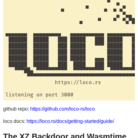
                                 ▀  ▄

                  ▄       ▀     ▄  ▄ ▄▀

                                    ▄ ▀▄▄

                        ▄     ▀    ▀  ▀▄▀█▄

                                          ▀
▄▄▄▄▄▄▄  ▄▄▄▄▄▄▄▄▄   ▄▄▄▄▄▄▄▄▄▄▄ ▄▄▄▄▄▄▄▄▄ 
 ██████  █████   ███ █████   ███ █████   ██
 ██████  █████   ███ █████   ▀▀▀ █████   ██
 ██████  █████   ███ █████       █████   ██
 ██████  █████   ███ █████   ▄▄▄ █████   ██
 ██████  █████   ███  ████   ███ █████   ██
   ▀▀▀██▄ ▀▀▀▀▀▀▀▀▀▀  ▀▀▀▀▀▀▀▀▀▀  ▀▀▀▀▀▀▀▀▀
       ▀▀▀▀▀▀▀▀▀▀▀▀▀▀▀▀▀▀▀▀▀▀▀▀▀▀▀▀▀▀▀▀▀▀▀▀
                https://loco.rs

github repo:
https://github.com/loco-rs/loco
loco docs:
https://loco.rs/docs/getting-started/guide/
The XZ Backdoor and Wasmtime