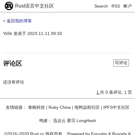
Rust语言中文社区
Search
RSS
帐户
< 返回我的博客
YiiSh
发表于
2023-11-11 09:33
评论区
写评论
还没有评论
1
共 0 条评论, 1 页
友情链接：
泰晓科技
|
Ruby China
|
电鸭远程社区
|
IPFS中文社区
鸣谢：
迅达云
赛贝
LongHash
©2016~2020 Rust.cc 版权所有
Powered by
Forustm
&
Rusoda
&