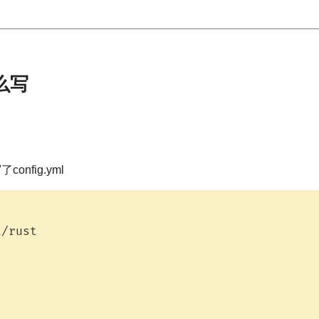
怎么写
config.yml
/rust
