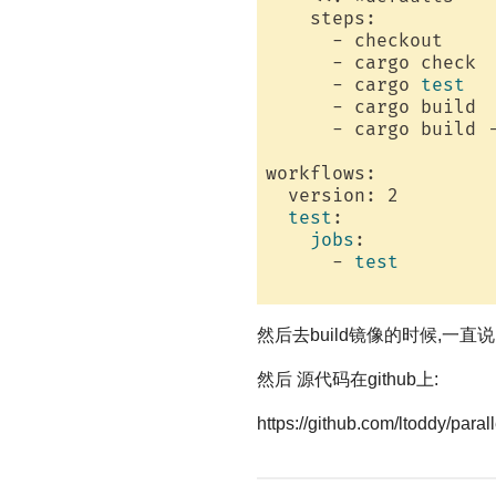
    steps:

      - checkout

      - cargo check

      - cargo 
test
      - cargo build

      - cargo build -
workflows:

  version: 2

test
:

jobs
:

      - 
test
然后去build镜像的时候,一直说 no
然后 源代码在github上:
https://github.com/ltoddy/parall