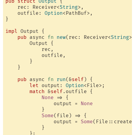
pub
struct
Output
 {

    rec: Receiver<
String
>,

    outfile: 
Option
<PathBuf>,

}

impl
 Output {

pub
 async 
fn
new
(rec: Receiver<
String
>,
        Output {

            rec,

            outfile,

        }

    }

pub
 async 
fn
run
(&
self
) {

let
 output: 
Option
<File>;

match
 &
self
.outfile {

None
 => {

                output = 
None
            }

Some
(file) => {

                output = 
Some
(File::create(
            }

        };
