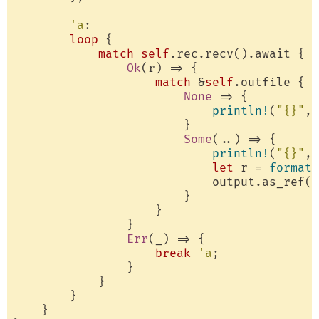
'a
:

loop
 {

match
self
.rec.recv().await {

Ok
(r) => {

match
 &
self
.outfile {

None
 => {

println!
(
"{}"
, 
                        }

Some
(..) => {

println!
(
"{}"
, 
let
 r = 
format!
                            output.as_ref()
                        }

                    }

                }

Err
(_) => {

break
'a
;

                }

            }

        }

    }
