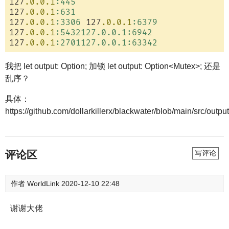
127
.0
.0
.1
:445
127
.0
.0
.1
:631
127
.0
.0
.1
:3306
 127
.0
.0
.1
:6379
127
.0
.0
.1
:5432127.0.0.1
:6942
127
.0
.0
.1
:2701127.0.0.1
:63342
我把 let output: Option; 加锁 let output: Option<Mutex>; 还是
乱序？
具体：
https://github.com/dollarkillerx/blackwater/blob/main/src/output
评论区
写评论
作者
WorldLink
2020-12-10 22:48
谢谢大佬
--